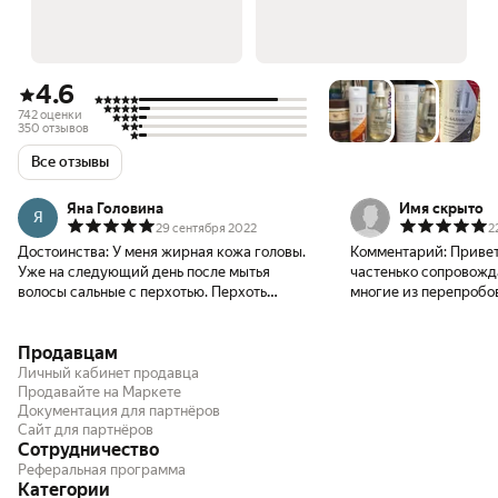
4.6
742 оценки
350 отзывов
Все отзывы
Яна Головина
Имя скрыто
Я
29 сентября 2022
2
Достоинства:
У меня жирная кожа головы.
Комментарий:
Привет
Уже на следующий день после мытья
частенько сопровожд
волосы сальные с перхотью. Перхоть
многие из перепробо
жирная, чешуйки крупные и заметные.
оказались ерундой в 
Если провести ногтем, то сало прям видно.
проблемы, так что ре
Продавцам
Обратилась к дерматологу. Он объяснил,
уже не особо верю. Не
что перхоть – результат избыточного
фармацевт порекоме
Личный кабинет продавца
кожного жира. Отсюда раздражение и зуд.
Продавайте на Маркете
дегтярный шампунь 
Документация для партнёров
Посоветовал изменить рацион и мыть
перхоти и я решил куп
Сайт для партнёров
волосы дегтярным шампунем «Псорилом».
меня как раз преиму
Сотрудничество
В аптеке продавался набор шампуней
если появляется, то е
Реферальная программа
«Псорилом» - дегтярный и бессульфатный.
Пахнет шампунь дегт
Категории
Купила набор из-за хорошей скидки.
нравится, но мне этот