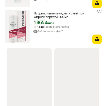
Псорилом шампунь дегтярный при
жирной перхоти 200мл
1 865
Цена с картой Яндекс Пэй 1865 ₽ вместо
₽
Пэй
,
13 авг
доставка магазина
Добрая аптека
4.7