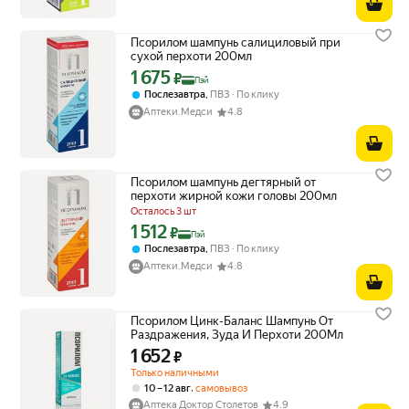
Псорилом шампунь салициловый при
сухой перхоти 200мл
1 675
Цена с картой Яндекс Пэй 1675 ₽ вместо
₽
Пэй
,
Послезавтра
ПВЗ
По клику
Аптеки.Медси
4.8
Псорилом шампунь дегтярный от
перхоти жирной кожи головы 200мл
Осталось 3 шт
1 512
Цена с картой Яндекс Пэй 1512 ₽ вместо
₽
Пэй
,
Послезавтра
ПВЗ
По клику
Аптеки.Медси
4.8
Псорилом Цинк-Баланс Шампунь От
Раздражения, Зуда И Перхоти 200Мл
1 652
Цена 1652 ₽ вместо
₽
Только наличными
,
10 – 12 авг
самовывоз
Аптека Доктор Столетов
4.9