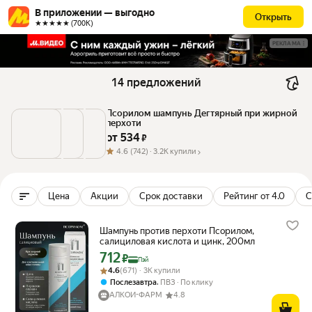
В приложении — выгодно
Открыть
★★★★★ (700К)
РЕКЛАМА
14 предложений
Псорилом шампунь Дегтярный при жирной 
перхоти
от 
534
 ₽
4.6
(742) ·
3.2K купили
Цена
Акции
Срок доставки
Рейтинг от 4.0
С
Шампунь против перхоти Псорилом,
салициловая кислота и цинк, 200мл
712
Цена с картой Яндекс Пэй 712 ₽ вместо
₽
Пэй
Рейтинг товара: 4.6 из 5
Оценок: (671) · 3K купили
4.6
(671) · 3K купили
,
Послезавтра
ПВЗ
По клику
АЛКОЙ-ФАРМ
4.8