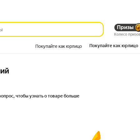
Призы
Колесо призо
Покупайте как юрлицо
Покупайте как юрлицо
Красота
ний
вопрос, чтобы узнать о товаре больше