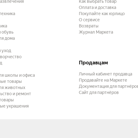
развлечения
Как выбрать товар
Оплата и доставка
техника
Покупайте как юрлицо
О сервисе
ика
Возвраты
 обувь
Журнал Маркета
ля дома
и уход
творчество
Продавцам
ад
Личный кабинет продавца
ля школы и офиса
Продавайте на Маркете
ные товары
Документация для партнёро
ля животных
Сайт для партнёров
ьство и ремонт
товары
ые украшения