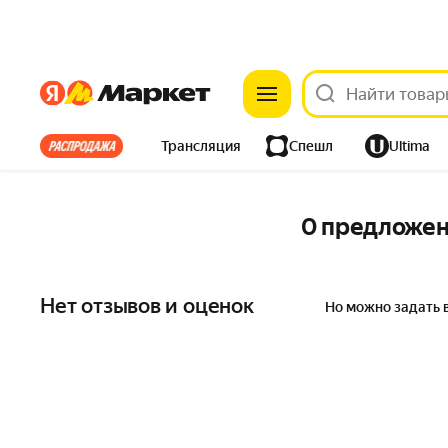
Яндекс
Яндекс
Все хиты
Трансляция
Спешл
Ultima
Из-за рубежа
Одежда
Дом
Ремонт
Детям
0 предложе
Электроника
Нет отзывов и оценок
Но можно задать 