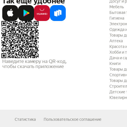
так ещё удобнее
Досуг и 
Мебель
Бытовая 
Гигиена
Электрон
Одежда и
Товары д
Аптека
Красота 
Хобби и 
Дача и с
Наведите камеру на QR-код,

Книги
чтобы скачать приложение
Товары д
Спортив
Товары д
Строител
Детские 
Ювелирн
Статистика
Пользовательское соглашение