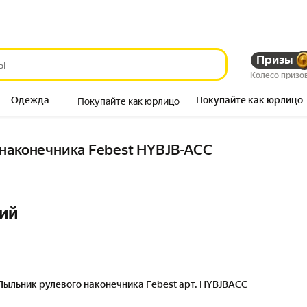
Призы
Колесо призо
Одежда
Покупайте как юрлицо
Покупайте как юрлицо
Продукты
наконечника Febest HYBJB-ACC
ий
Пыльник рулевого наконечника Febest арт. HYBJBACC