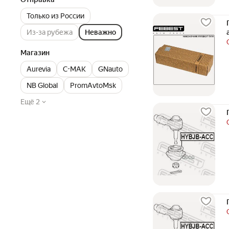
Только из России
Из-за рубежа
Неважно
Магазин
Aurevia
C-MAK
GNauto
NB Global
PromAvtoMsk
Ещё 2