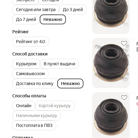
Сегодня или завтра
До 3 дней
До 7 дней
Неважно
Рейтинг
Рейтинг от 4.0
Способ доставки
Курьером
В пункт выдачи
Самовывозом
Доставка по клику
Неважно
Способы оплаты
Онлайн
Картой курьеру
Наличными курьеру
Постоплата в ПВЗ
Отправка