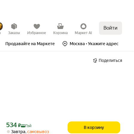
Войти
в
Заказы
Избранное
Корзина
Маркет AI
Продавайте на Маркете
Москва
• Укажите адрес
Поделиться
Цена с картой Яндекс Пэй 534 ₽ вместо
534
₽
Пэй
В корзину
Завтра
,
самовывоз