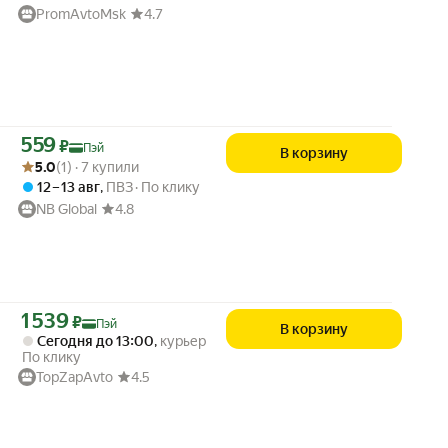
PromAvtoMsk
4.7
Цена с картой Яндекс Пэй 559 ₽ вместо
559
₽
Пэй
В корзину
Рейтинг товара: 5.0 из 5
Оценок: (1) · 7 купили
5.0
(1) · 7 купили
12 – 13 авг
,
ПВЗ
По клику
NB Global
4.8
Цена с картой Яндекс Пэй 1539 ₽ вместо
1 539
₽
Пэй
В корзину
Сегодня до 13:00
,
курьер
По клику
TopZapAvto
4.5