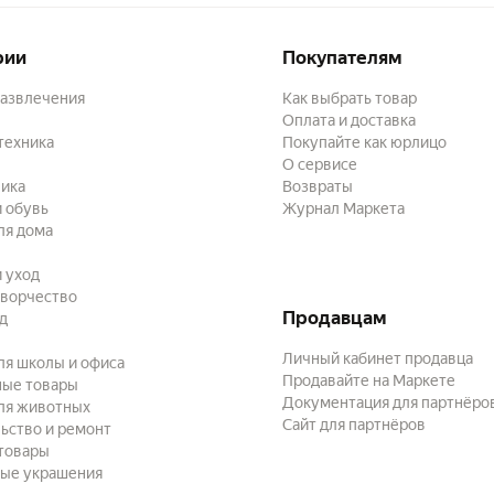
рии
Покупателям
развлечения
Как выбрать товар
Оплата и доставка
техника
Покупайте как юрлицо
О сервисе
ика
Возвраты
 обувь
Журнал Маркета
ля дома
и уход
творчество
Продавцам
ад
Личный кабинет продавца
ля школы и офиса
Продавайте на Маркете
ные товары
Документация для партнёро
ля животных
Сайт для партнёров
ьство и ремонт
товары
ые украшения