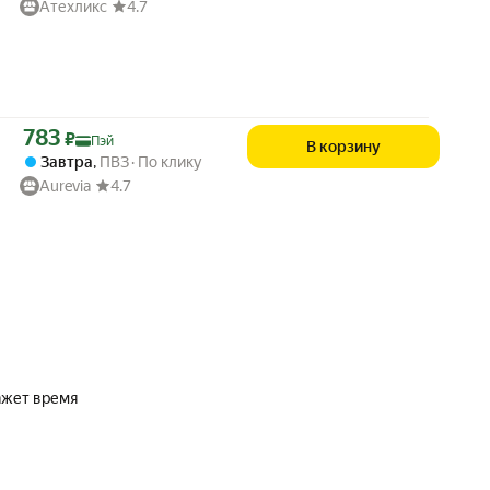
Атехликс
4.7
Цена с картой Яндекс Пэй 783 ₽ вместо
783
₽
Пэй
В корзину
Завтра
,
ПВЗ
По клику
Aurevia
4.7
кажет время