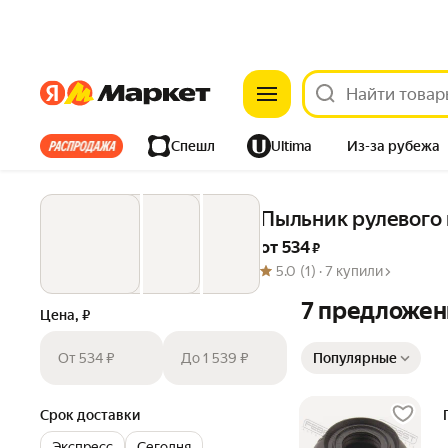
Яндекс
Яндекс
Все хиты
Спешл
Ultima
Из-за рубежа
Дом
Ремонт
Детям
Красота
Электроника
Пыльник рулевого 
от 
534
 ₽
5.0
(1) ·
7 купили
7 предложен
Цена, ₽
Сортировка товаров
От 534 ₽
До 1 539 ₽
Популярные
Срок доставки
Экспресс
Сегодня