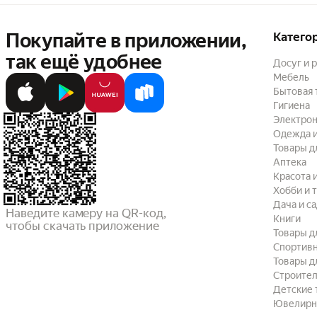
Покупайте в приложении,
Катего
так ещё удобнее
Досуг и 
Мебель
Бытовая 
Гигиена
Электрон
Одежда и
Товары д
Аптека
Красота 
Хобби и 
Дача и с
Наведите камеру на QR-код,

Книги
чтобы скачать приложение
Товары д
Спортив
Товары д
Строител
Детские 
Ювелирн