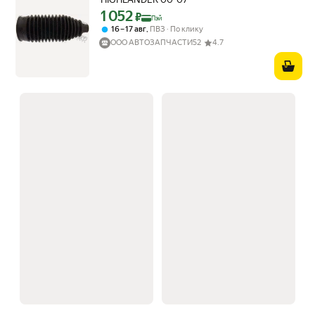
1 052
Цена с картой Яндекс Пэй 1052 ₽ вместо
₽
Пэй
,
16 – 17 авг
ПВЗ
По клику
ООО АВТОЗАПЧАСТИ52
4.7