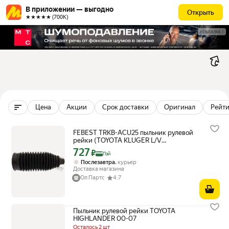
В приложении — выгодно
Открыть
★★★★★ (700К)
РЕКЛАМА
Цена
Акции
Срок доставки
Оригинал
Рейти
FEBEST TRKB-ACU25 пыльник рулевой
рейки (TOYOTA KLUGER L/V
ACU25/MCU25 4WD 2000-2007) FEBEST
727
Цена с картой Яндекс Пэй 727 ₽ вместо
₽
Пэй
,
Послезавтра
курьер
Доставка магазина
Ол Партс
4.7
Пыльник рулевой рейки TOYOTA
HIGHLANDER 00-07
Осталось 2 шт