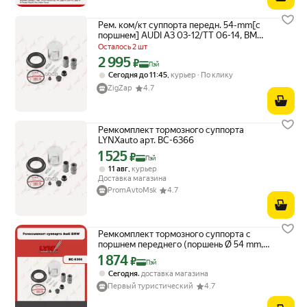
Рем. ком/кт суппорта передн. 54-mm[с
поршнем] AUDI A3 03-12/TT 06-14, BMW
1(E81/E87/E88) 03-
Осталось 2 шт
11/3(E90/E91/E92/E93) 05-11, FORD .
2 995
Цена с картой Яндекс Пэй 2995 ₽ вместо
₽
Пэй
,
Сегодня до 11:45
курьер
По клику
ZigZap
4.7
Ремкомплект тормозного суппорта
LYNXauto арт. BC-6366
1 525
Цена с картой Яндекс Пэй 1525 ₽ вместо
₽
Пэй
,
11 авг
курьер
Доставка магазина
PromAvtoMsk
4.7
Ремкомплект тормозного суппорта с
поршнем переднего (поршень Ø 54 mm,
суппорт ATE) LYNXauto BC-6366. Для: Audi,
1 874
Цена с картой Яндекс Пэй 1874 ₽ вместо
₽
Пэй
Ауди A3 03-12/ TT 06-14, Bmw, БМВ, 1(E
,
Сегодня
доставка магазина
Первый туристический
4.7