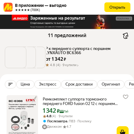
В приложении — выгодно
Открыть
★★★★★ (700К)
РЕКЛАМА
11 предложений
Р к переднего суппорта с поршнем 
LYNXAUTO BC6366
от 
1 342
 ₽
4.8
(4) ·
9 купили
Цена
Экспресс
Срок доставки
Оригинал
Ре
Ремкомплект суппорта тормозного
переднего FORD fusion 02 12 с поршнем
ATE, d 54
1 342
Цена с картой Яндекс Пэй 1342 ₽ вместо
₽
Пэй
Рейтинг товара: 4.8 из 5
Оценок: (4) · 9 купили
4.8
(4) · 9 купили
,
Послезавтра
ПВЗ
По клику
Движком
4.7