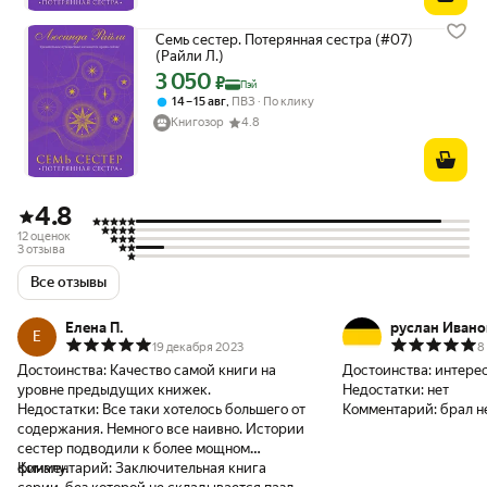
Семь сестер. Потерянная сестра (#07)
(Райли Л.)
3 050
Цена с картой Яндекс Пэй 3050 ₽ вместо
₽
Пэй
,
14 – 15 авг
ПВЗ
По клику
Книгозор
4.8
4.8
12 оценок
3 отзыва
Все отзывы
Елена П.
руслан Ивано
Е
19 декабря 2023
8
Достоинства:
Качество самой книги на
Достоинства:
интере
уровне предыдущих книжек.
Недостатки:
нет
Недостатки:
Все таки хотелось большего от
Комментарий:
брал н
содержания. Немного все наивно. Истории
сестер подводили к более мощном
финалу.
Комментарий:
Заключительная книга