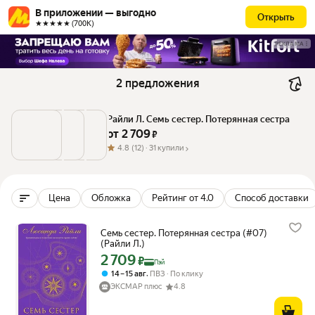
В приложении — выгодно
Открыть
★★★★★ (700К)
РЕКЛАМА
2 предложения
Райли Л. Семь сестер. Потерянная сестра
от 
2 709
 ₽
4.8
(12) ·
31 купили
Цена
Обложка
Рейтинг от 4.0
Способ доставки
Семь сестер. Потерянная сестра (#07)
(Райли Л.)
2 709
Цена с картой Яндекс Пэй 2709 ₽ вместо
₽
Пэй
,
14 – 15 авг
ПВЗ
По клику
ЭКСМАР плюс
4.8