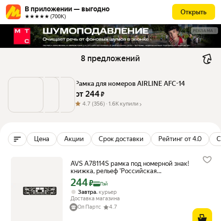
В приложении — выгодно
Открыть
★★★★★ (700К)
РЕКЛАМА
8 предложений
Рамка для номеров AIRLINE AFC-14
от 
244
 ₽
4.7
(356) ·
1.6K купили
Цена
Акции
Срок доставки
Рейтинг от 4.0
С
AVS A78114S рамка под номерной знак!
книжка, рельеф 'Российская
Федерация' чёрная, серебро\
244
Цена с картой Яндекс Пэй 244 ₽ вместо
₽
Пэй
,
Завтра
курьер
Доставка магазина
Ол Партс
4.7