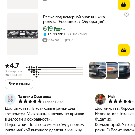
Рамка под номерной знак книжка,
рельеф "Российская Федерация"
(чёрная, серебро) AVS RN-11
619
Цена с картой Яндекс Пэй 619 ₽ вместо
₽
Пэй
,
17 – 18 авг
ПВЗ
По клику
900 ВАТТ
4.7
4.7
356 оценок
96 отзывов
Все отзывы
Татьяна Сергеева
Msk
4 апреля 2025
1
Достоинства:
Пластиковые рамки для
Достоинства:
Хороша
гос.номера. Упакованы в пленку, но пришли
Недостатки:
Пока не 
в целости и сохранности.
будет их)
Недостатки:
Нет, но возможно будут потом,
Комментарий:
Что ещ
когда мойкой высокого давления машину
рамки?) Весит надеж