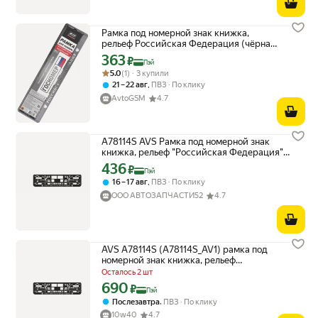
Рамка под номерной знак книжка,
рельеф Российская Федерация (чёрная,
серебро) AVS RN-11
363
Цена с картой Яндекс Пэй 363 ₽ вместо
₽
Пэй
Рейтинг товара: 5.0 из 5
Оценок: (1) · 3 купили
5.0
(1) · 3 купили
,
21 – 22 авг
ПВЗ
По клику
AvtoGSM
4.7
A78114S AVS Рамка под номерной знак
книжка, рельеф "Российская Федерация"
(чёрная, серебро) AVS RN-11
436
Цена с картой Яндекс Пэй 436 ₽ вместо
₽
Пэй
,
16 – 17 авг
ПВЗ
По клику
ООО АВТОЗАПЧАСТИ52
4.7
AVS A78114S (A78114S_AV1) рамка под
номерной знак книжка, рельеф
российская федерация чёрная,
Осталось 2 шт
690
Цена с картой Яндекс Пэй 690 ₽ вместо
₽
Пэй
,
Послезавтра
ПВЗ
По клику
10w40
4.7