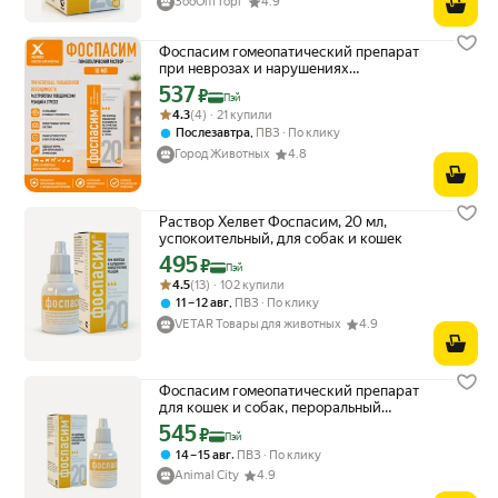
ЗооОптТорг
4.9
Фоспасим гомеопатический препарат
при неврозах и нарушениях
поведенческих реакций, 20мл
537
Цена с картой Яндекс Пэй 537 ₽ вместо
₽
Пэй
Рейтинг товара: 4.3 из 5
Оценок: (4) · 21 купили
4.3
(4) · 21 купили
,
Послезавтра
ПВЗ
По клику
Город Животных
4.8
Раствор Хелвет Фоспасим, 20 мл,
успокоительный, для собак и кошек
495
Цена с картой Яндекс Пэй 495 ₽ вместо
₽
Пэй
Рейтинг товара: 4.5 из 5
Оценок: (13) · 102 купили
4.5
(13) · 102 купили
,
11 – 12 авг
ПВЗ
По клику
VETAR Товары для животных
4.9
Фоспасим гомеопатический препарат
для кошек и собак, пероральный
раствор 20мл
545
Цена с картой Яндекс Пэй 545 ₽ вместо
₽
Пэй
,
14 – 15 авг
ПВЗ
По клику
Animal City
4.9