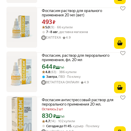
Фоспасим раствор для орального
применения 20 мл (вет)
493
Цена 493 ₽ вместо
₽
Рейтинг товара: 5.0 из 5
Оценок: (9) · 66 купили
5.0
(9) · 66 купили
,
7 – 8 авг
доставка магазина
ЕАПТЕКА
4.9
Фоспасим, раствор для перорального
применения, фл. 20 мл
644
Цена с картой Яндекс Пэй 644 ₽ вместо
₽
Пэй
Рейтинг товара: 4.8 из 5
Оценок: (63) · 386 купили
4.8
(63) · 386 купили
,
Завтра
ПВЗ
По клику
ВЕТАПТЕКА ОНЛАЙН
4.9
Фоспасим антистрессовый раствор для
перорального применения 20 мл.
Осталось 2 шт
830
Цена с картой Яндекс Пэй 830 ₽ вместо
₽
Пэй
Рейтинг товара: 4.7 из 5
Оценок: (14) · 102 купили
4.7
(14) · 102 купили
,
Сегодня до 11:45
курьер
По клику