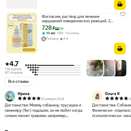
Фоспасим, раствор для лечения
нарушений поведенческих реакций, 20
мл.
728
Цена с картой Яндекс Пэй 728 ₽ вместо
₽
Пэй
,
10 авг
ПВЗ
По клику
Pettopia
4.9
4.7
738 оценок
187 отзывов
Все отзывы
Ирина
Ольга Я
25 января 2024
1
Достоинства:
Моему собакену, трусишке и
Достоинства:
Собаке
паникёру (9кг) подошли, он не любит когда
Физически- отделалс
сильно пахнет травами, например
психологически -нач
валерианой, эти капли нормально
проблемы. На следую
воспринимает. Использую длительно: в
пес с прогулки рвану