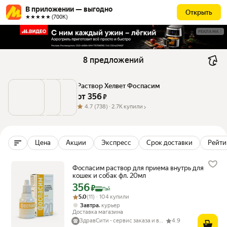
В приложении — выгодно
Открыть
★★★★★ (700К)
РЕКЛАМА
8 предложений
Раствор Хелвет Фоспасим
от 
356
 ₽
4.7
(738) ·
2.7K купили
Цена
Акции
Экспресс
Срок доставки
Рейтин
Фоспасим раствор для приема внутрь для
кошек и собак фл. 20мл
356
Цена с картой Яндекс Пэй 356 ₽ вместо
₽
Пэй
Рейтинг товара: 5.0 из 5
Оценок: (11) · 104 купили
5.0
(11) · 104 купили
,
Завтра
курьер
Доставка магазина
ЗдравСити - сервис заказа и выдачи лекарств
4.9