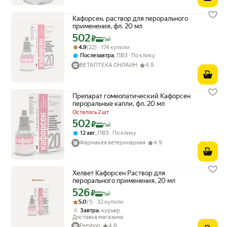
Кафорсен, раствор для перорального
применения, фл. 20 мл
502
Цена с картой Яндекс Пэй 502 ₽ вместо
₽
Пэй
Рейтинг товара: 4.9 из 5
Оценок: (22) · 174 купили
4.9
(22) · 174 купили
,
Послезавтра
ПВЗ
По клику
ВЕТАПТЕКА ОНЛАЙН
4.9
Препарат гомеопатический Кафорсен
пероральные капли, фл. 20 мл
Осталось 2 шт
502
Цена с картой Яндекс Пэй 502 ₽ вместо
₽
Пэй
,
12 авг
ПВЗ
По клику
Фармакея ветеринарная
4.9
Хелвет Кафорсен Раствор для
перорального применения, 20 мл
526
Цена с картой Яндекс Пэй 526 ₽ вместо
₽
Пэй
Рейтинг товара: 5.0 из 5
Оценок: (1) · 32 купили
5.0
(1) · 32 купили
,
Завтра
курьер
Доставка магазина
Petshop
4.8