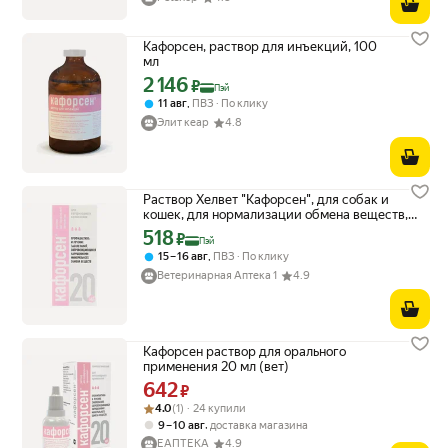
Кафорсен, раствор для инъекций, 100
мл
2 146
Цена с картой Яндекс Пэй 2146 ₽ вместо
₽
Пэй
,
11 авг
ПВЗ
По клику
Элит кеар
4.8
Раствор Хелвет "Кафорсен", для собак и
кошек, для нормализации обмена веществ,
20 мл
518
Цена с картой Яндекс Пэй 518 ₽ вместо
₽
Пэй
,
15 – 16 авг
ПВЗ
По клику
Ветеринарная Аптека 1
4.9
Кафорсен раствор для орального
применения 20 мл (вет)
642
Цена 642 ₽ вместо
₽
Рейтинг товара: 4.0 из 5
Оценок: (1) · 24 купили
4.0
(1) · 24 купили
,
9 – 10 авг
доставка магазина
ЕАПТЕКА
4.9