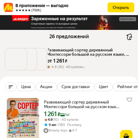
В приложении — выгодно
Открыть
★★★★★ (700К)
РЕКЛАМА
26 предложений
Развивающий сортер деревянный 
Монтессори большой на русском языке, 
Магнитная рыбалка для ребенка
от 
1 261
 ₽
4.9
(10) ·
40 купили
Цена
Акции
Срок доставки
Цвет
Рейтинг от
Развивающий сортер деревянный
Монтессори большой на русском языке,
Магнитная рыбалка для ребенка
1 261
Цена с картой Яндекс Пэй 1261 ₽ вместо
₽
Пэй
Рейтинг товара: 4.9 из 5
Оценок: (10) · 40 купили
4.9
(10) · 40 купили
,
9 авг
ПВЗ
По клику
Smarty-toys
4.7