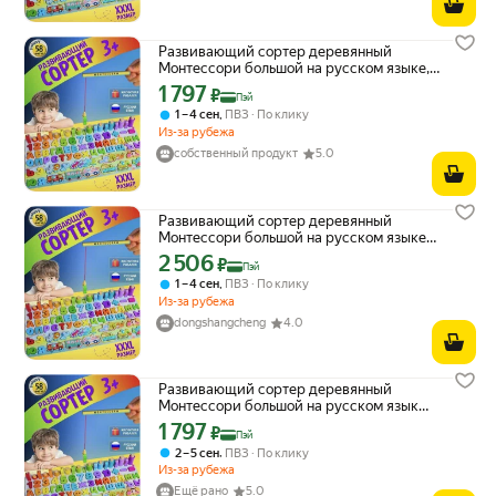
Развивающий сортер деревянный
Монтессори большой на русском языке,
Магнитная рыбалка для ребенка
1 797
Цена с картой Яндекс Пэй 1797 ₽ вместо
₽
Пэй
,
1 – 4 сен
ПВЗ
По клику
Из-за рубежа
собственный продукт
5.0
Развивающий сортер деревянный
Монтессори большой на русском языке,
Магнитная рыбалка для ребенка
2 506
Цена с картой Яндекс Пэй 2506 ₽ вместо
₽
Пэй
,
1 – 4 сен
ПВЗ
По клику
Из-за рубежа
dongshangcheng
4.0
Развивающий сортер деревянный
Монтессори большой на русском языке,
Магнитная рыбалка для ребенка
1 797
Цена с картой Яндекс Пэй 1797 ₽ вместо
₽
Пэй
,
2 – 5 сен
ПВЗ
По клику
Из-за рубежа
Ещё рано
5.0