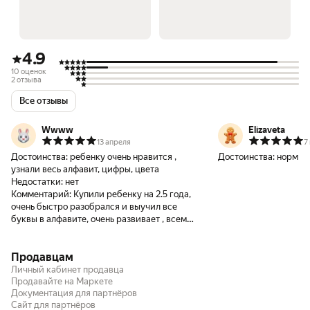
4.9
10 оценок
2 отзыва
Все отзывы
Wwww
Elizaveta
13 апреля
7
Достоинства:
ребенку очень нравится ,
Достоинства:
норм
узнали весь алфавит, цифры, цвета
Недостатки:
нет
Комментарий:
Купили ребенку на 2.5 года,
очень быстро разобрался и выучил все
буквы в алфавите, очень развивает , всем
советую, собирает каждый вечер с
удовольствием
Продавцам
Личный кабинет продавца
Продавайте на Маркете
Документация для партнёров
Сайт для партнёров