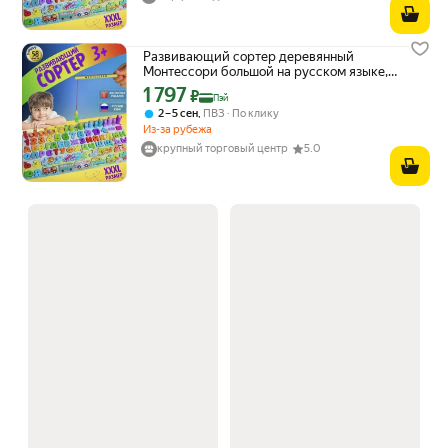
Развивающий сортер деревянный
Монтессори большой на русском языке,
Магнитная рыбалка для ребенка
1 797
Цена с картой Яндекс Пэй 1797 ₽ вместо
₽
Пэй
,
2 – 5 сен
ПВЗ
По клику
Из-за рубежа
крупный торговый центр
5.0