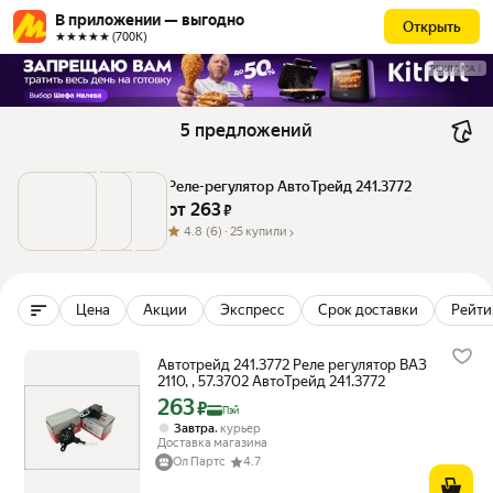
В приложении — выгодно
Открыть
★★★★★ (700К)
РЕКЛАМА
5 предложений
Реле-регулятор АвтоТрейд 241.3772
от 
263
 ₽
4.8
(6) ·
25 купили
Цена
Акции
Экспресс
Срок доставки
Рейтин
Автотрейд 241.3772 Реле регулятор ВАЗ
2110, , 57.3702 АвтоТрейд 241.3772
263
Цена с картой Яндекс Пэй 263 ₽ вместо
₽
Пэй
,
Завтра
курьер
Доставка магазина
Ол Партс
4.7