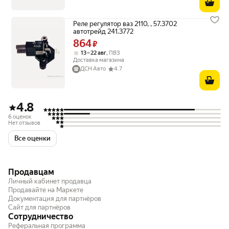
Реле регулятор ваз 2110, , 57.3702
автотрейд 241.3772
864
Цена 864 ₽ вместо
₽
,
13 – 22 авг
ПВЗ
Доставка магазина
ДСН Авто
4.7
4.8
6 оценок
Нет отзывов
Все оценки
Продавцам
Личный кабинет продавца
Продавайте на Маркете
Документация для партнёров
Сайт для партнёров
Сотрудничество
Реферальная программа