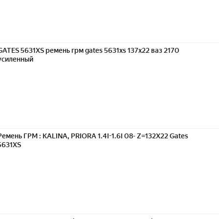
GATES 5631XS ремень грм gates 5631xs 137x22 ваз 2170
усиленный
Ремень ГРМ : KALINA, PRIORA 1.4I-1.6I 08- Z=132X22 Gates
5631XS