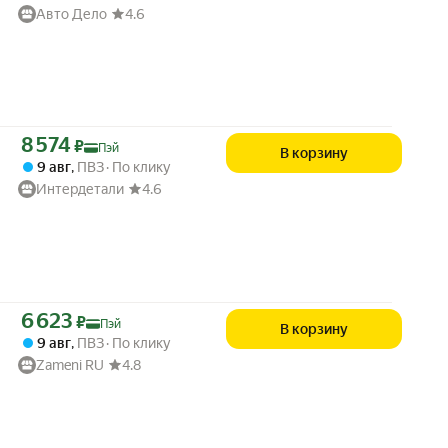
Авто Дело
4.6
Цена с картой Яндекс Пэй 8574 ₽ вместо
8 574
₽
Пэй
В корзину
9 авг
,
ПВЗ
По клику
Интердетали
4.6
Цена с картой Яндекс Пэй 6623 ₽ вместо
6 623
₽
Пэй
В корзину
9 авг
,
ПВЗ
По клику
Zameni RU
4.8