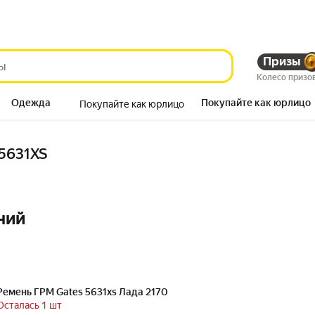
Призы
Колесо призо
Одежда
Покупайте как юрлицо
Покупайте как юрлицо
Продукты
 5631XS
ний
Ремень ГРМ Gates 5631xs Лада 2170
Осталась 1 шт