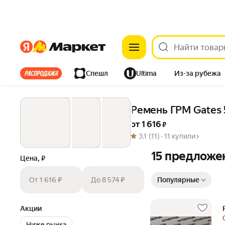
Яндекс
Яндекс
Все хиты
Спешл
Ultima
Из-за рубежа
Дом
Ремонт
Детям
Красота
Электроника
Ремень ГРМ Gates
от 
1 616
 ₽
3.1
(11) ·
11 купили
15 предложе
Цена, ₽
Сортировка товаров
От 1 616 ₽
До 8 574 ₽
Популярные
Акции
Ниже рынка