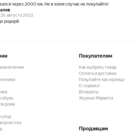
вался через 2000 км. Не в коем случае не покупайте!
малов
26 августа 2022
е роднрй
рии
Покупателям
развлечения
Как выбрать товар
Оплата и доставка
техника
Покупайте как юрлицо
О сервисе
ика
Возвраты
 обувь
Журнал Маркета
ля дома
и уход
творчество
Продавцам
ад