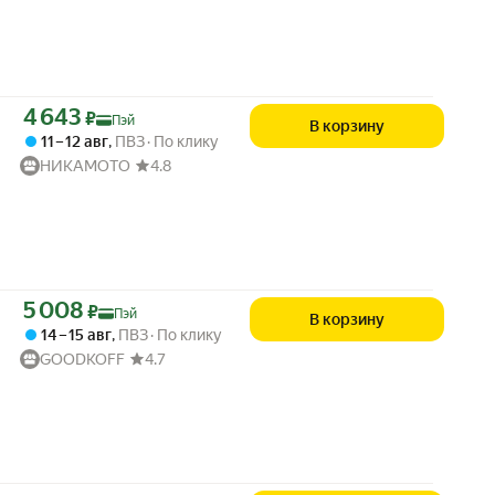
Цена с картой Яндекс Пэй 4643 ₽ вместо
4 643
₽
Пэй
В корзину
11 – 12 авг
,
ПВЗ
По клику
НИКАМОТО
4.8
Цена с картой Яндекс Пэй 5008 ₽ вместо
5 008
₽
Пэй
В корзину
14 – 15 авг
,
ПВЗ
По клику
GOODKOFF
4.7