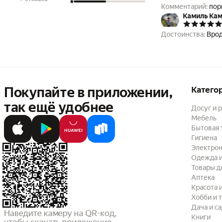
Комментарий:
пор
Камиль Ка
Достоинства:
Врод
Покупайте в приложении,
Катего
так ещё удобнее
Досуг и 
Мебель
Бытовая 
Гигиена
Электрон
Одежда и
Товары д
Аптека
Красота 
Хобби и 
Дача и с
Наведите камеру на QR-код,

Книги
чтобы скачать приложение