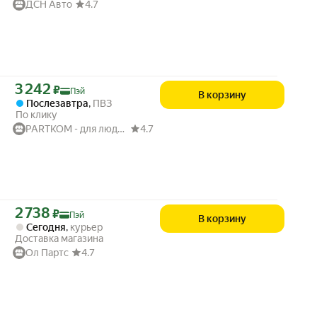
ДСН Авто
4.7
Цена с картой Яндекс Пэй 3242 ₽ вместо
3 242
₽
Пэй
В корзину
Послезавтра
,
ПВЗ
По клику
PARTKOM - для людей и авто
4.7
Цена с картой Яндекс Пэй 2738 ₽ вместо
2 738
₽
Пэй
В корзину
Сегодня
,
курьер
Доставка магазина
Ол Партс
4.7