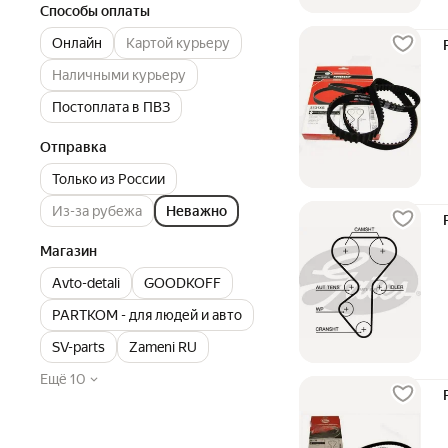
Способы оплаты
Онлайн
Картой курьеру
Наличными курьеру
Постоплата в ПВЗ
Отправка
Только из России
Из-за рубежа
Неважно
Магазин
Avto-detali
GOODKOFF
PARTKOM - для людей и авто
SV-parts
Zameni RU
Ещё 10