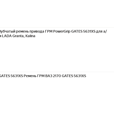
Зубчатый ремень привода ГРМ PowerGrip GATES 5631XS для а/
м LADA Granta, Kalina
GATES 5631XS Ремень ГРМ ВАЗ 2170 GATES 5631XS