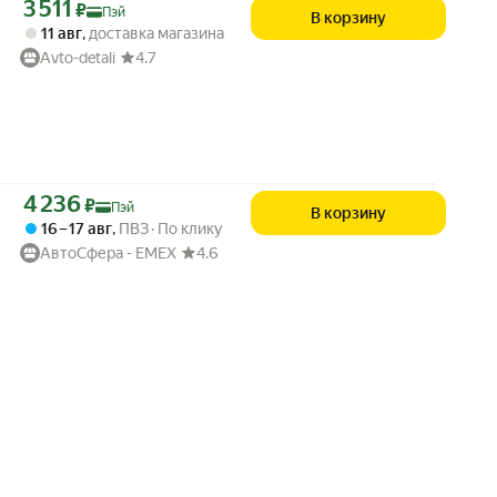
Цена с картой Яндекс Пэй 3511 ₽ вместо
3 511
₽
Пэй
В корзину
11 авг
,
доставка магазина
Avto-detali
4.7
Цена с картой Яндекс Пэй 4236 ₽ вместо
4 236
₽
Пэй
В корзину
16 – 17 авг
,
ПВЗ
По клику
АвтоСфера - ЕМЕХ
4.6