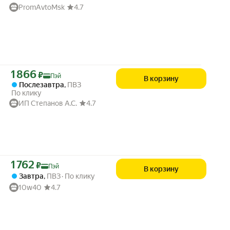
PromAvtoMsk
4.7
Цена с картой Яндекс Пэй 1866 ₽ вместо
1 866
₽
Пэй
В корзину
Послезавтра
,
ПВЗ
По клику
ИП Степанов А.С.
4.7
Цена с картой Яндекс Пэй 1762 ₽ вместо
1 762
₽
Пэй
В корзину
Завтра
,
ПВЗ
По клику
10w40
4.7