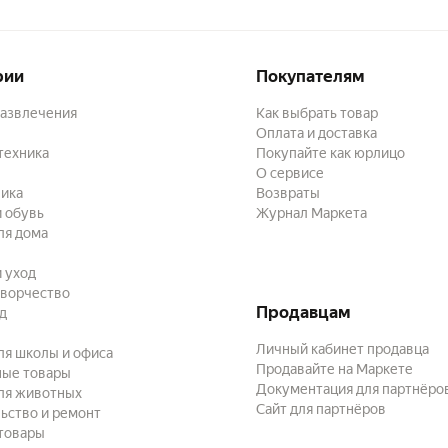
рии
Покупателям
развлечения
Как выбрать товар
Оплата и доставка
техника
Покупайте как юрлицо
О сервисе
ика
Возвраты
 обувь
Журнал Маркета
ля дома
и уход
творчество
Продавцам
ад
Личный кабинет продавца
ля школы и офиса
Продавайте на Маркете
ные товары
Документация для партнёро
ля животных
Сайт для партнёров
ьство и ремонт
товары