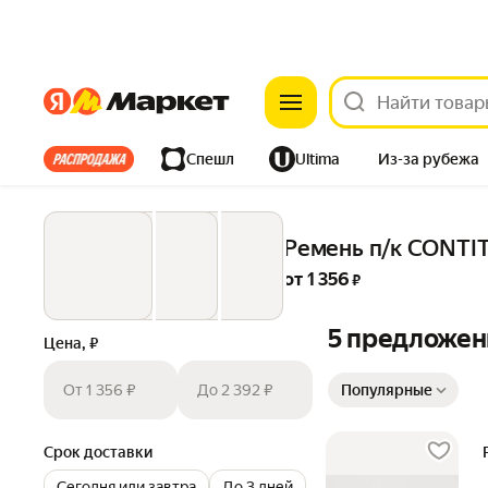
Яндекс
Яндекс
Все хиты
Спешл
Ultima
Из-за рубежа
Дом
Ремонт
Детям
Красота
Электроника
Ремень п/к CONTI
от 
1 356
 ₽
5 предложен
Цена, ₽
Сортировка товаров
От 1 356 ₽
До 2 392 ₽
Популярные
Срок доставки
Сегодня или завтра
До 3 дней