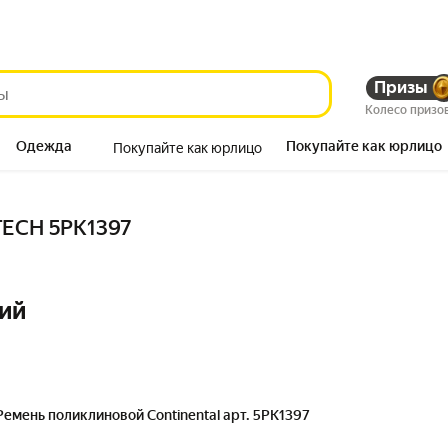
Призы
Колесо призо
Одежда
Покупайте как юрлицо
Покупайте как юрлицо
Продукты
TECH 5PK1397
ий
Ремень поликлиновой Continental арт. 5PK1397