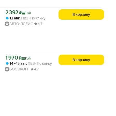
Цена с картой Яндекс Пэй 2392 ₽ вместо
2 392
₽
Пэй
В корзину
12 авг
,
ПВЗ
По клику
АВТО-ПЛЕЙС
4.7
Цена с картой Яндекс Пэй 1970 ₽ вместо
1 970
₽
Пэй
В корзину
14 – 15 авг
,
ПВЗ
По клику
GOODKOFF
4.7