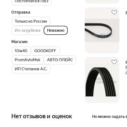
Постоплата в ПВЗ
Отправка
Только из России
Из-за рубежа
Неважно
Магазин
10w40
GOODKOFF
PromAvtoMsk
АВТО-ПЛЕЙС
ИП Степанов А.С.
Нет отзывов и оценок
Но можно задать 