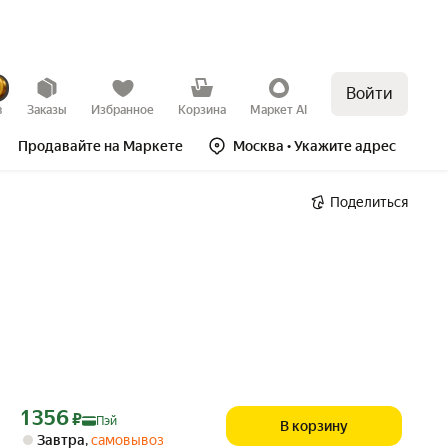
Войти
в
Заказы
Избранное
Корзина
Маркет AI
Продавайте на Маркете
Москва
• Укажите адрес
Поделиться
Цена с картой Яндекс Пэй 1356 ₽ вместо
1 356
₽
Пэй
В корзину
Завтра
,
самовывоз