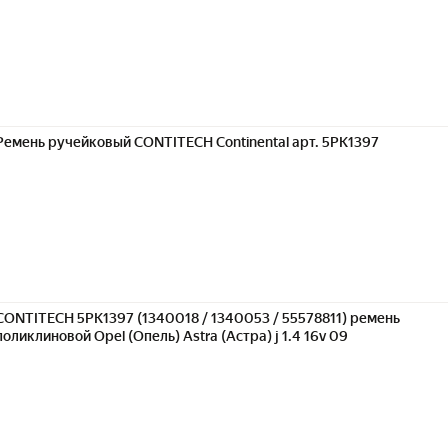
Ремень ручейковый CONTITECH Continental арт. 5PK1397
CONTITECH 5PK1397 (1340018 / 1340053 / 55578811) ремень
поликлиновой Opel (Опель) Astra (Астра) j 1.4 16v 09