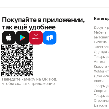
Покупайте в приложении,
Катего
так ещё удобнее
Досуг и 
Мебель
Бытовая 
Гигиена
Электрон
Одежда и
Товары д
Аптека
Красота 
Хобби и 
Дача и с
Наведите камеру на QR-код,

Книги
чтобы скачать приложение
Товары д
Спортив
Товары д
Строител
Детские 