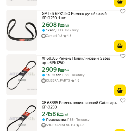
GATES 6PK1250 Ремень ручейковый
6PK1250, 1 шт.
2 608
Цена с картой Яндекс Пэй 2608 ₽ вместо
₽
Пэй
,
12 авг
ПВЗ
По клику
Zameni RU
4.8
Xf 68385 Ремень Поликлиновый Gates
арт. 6PK1250
2 909
Цена с картой Яндекс Пэй 2909 ₽ вместо
₽
Пэй
,
14 – 15 авг
ПВЗ
По клику
KUBERA_PARTS
4.8
XF 68385 Ремень поликлиновой Gates арт.
6PK1250
2 458
Цена с картой Яндекс Пэй 2458 ₽ вместо
₽
Пэй
,
Послезавтра
ПВЗ
По клику
SHOP.YAMALAUTO
4.8