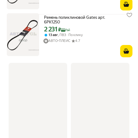
Ремень поликлиновой Gates арт.
6PK1250
2 231
Цена с картой Яндекс Пэй 2231 ₽ вместо
₽
Пэй
,
13 авг
ПВЗ
По клику
АВТО-ПЛЕЙС
4.7