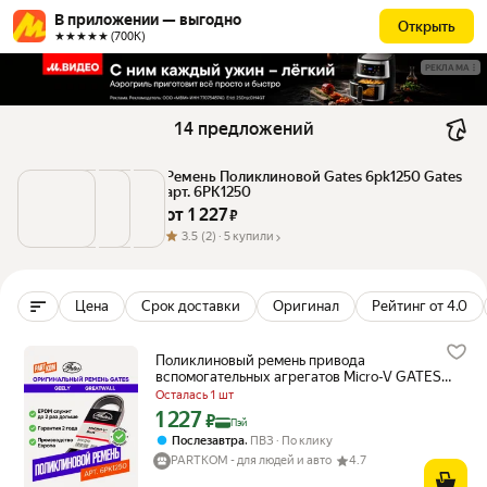
В приложении — выгодно
Открыть
★★★★★ (700К)
РЕКЛАМА
14 предложений
Ремень Поликлиновой Gates 6pk1250 Gates 
арт. 6PK1250
от 
1 227
 ₽
3.5
(2) ·
5 купили
Цена
Срок доставки
Оригинал
Рейтинг от 4.0
Поликлиновый ремень привода
вспомогательных агрегатов Micro-V GATES
6PK1250 для а/м VOLVO XC70, OPEL Corsa,
Осталась 1 шт
GEELY, GREATWALL
1 227
Цена с картой Яндекс Пэй 1227 ₽ вместо
₽
Пэй
,
Послезавтра
ПВЗ
По клику
PARTKOM - для людей и авто
4.7