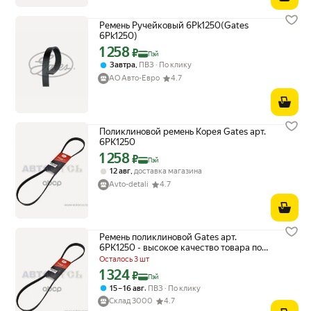
Ремень Ручейковый 6Pk1250(Gates
6Pk1250)
1 258
Цена с картой Яндекс Пэй 1258 ₽ вместо
₽
Пэй
,
Завтра
ПВЗ
По клику
АО Авто-Евро
4.7
Поликлиновой ремень Корея Gates арт.
6PK1250
1 258
Цена с картой Яндекс Пэй 1258 ₽ вместо
₽
Пэй
,
12 авг
доставка магазина
Avto-detali
4.7
Ремень поликлиновой Gates арт.
6PK1250 - высокое качество товара по
низкой цене
Осталось 3 шт
1 324
Цена с картой Яндекс Пэй 1324 ₽ вместо
₽
Пэй
,
15 – 16 авг
ПВЗ
По клику
Склад 3000
4.7