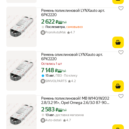
Ремень поликлиновой LYNXauto арт.
6PK2220
2 622
Цена с картой Яндекс Пэй 2622 ₽ вместо
₽
Пэй
,
Послезавтра
самовывоз
PromAvtoMsk
4.7
Ремень оликлиновой LYNXauto арт.
6PK2220
Осталась 1 шт
7 148
Цена с картой Яндекс Пэй 7148 ₽ вместо
₽
Пэй
,
15 авг
ПВЗ
По клику
SIMVOLPARTS
4.2
Ремень поликлиновой! MB W140/W202
2.8/3.2 91>, Opel Omega 2.6/3.0 87-90
LYNXauto арт. 6PK2220
2 583
Цена с картой Яндекс Пэй 2583 ₽ вместо
₽
Пэй
,
13 авг
доставка магазина
Avto-detali
4.7