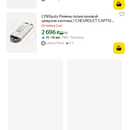
LYNXauto Ремень поликлиновой
шевроле каптива / CHEVROLET CAPTIVA
2006-2018, опель антара а / OPEL
Осталось 2 шт
ANTARA A 2006-2015 6PK2220
2 696
Цена с картой Яндекс Пэй 2696 ₽ вместо
₽
Пэй
,
15 – 16 авг
ПВЗ
По клику
Liberty Parts
4.7