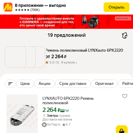
В приложении — выгодно
Открыть
★★★★★ (700К)
РЕКЛАМА
19 предложений
Ремень поликлиновый LYNXauto 6PK2220
от 
2 264
 ₽
5.0
(1) ·
9 купили
Цена
Акции
Срок доставки
Оригинал
Рейти
LYNXAUTO 6PK2220 Ремень
поликлиновой
2 264
Цена с картой Яндекс Пэй 2264 ₽ вместо
₽
Пэй
,
Завтра
курьер
Доставка магазина
Ол Партс
4.7