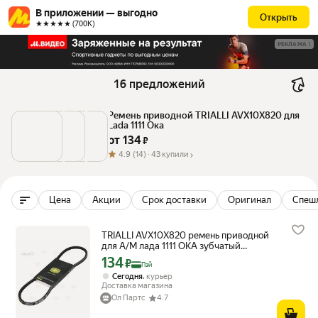
В приложении — выгодно
Открыть
★★★★★ (700К)
РЕКЛАМА
16 предложений
Ремень приводной TRIALLI AVX10X820 для 
Lada 1111 Ока
от 
134
 ₽
4.9
(14) ·
43 купили
Цена
Акции
Срок доставки
Оригинал
Спеш
TRIALLI AVX10X820 ремень приводной
для А/М лада 1111 ОКА зубчатый
(привода генератора) (AVX10X820)
134
Цена с картой Яндекс Пэй 134 ₽ вместо
₽
Пэй
,
Сегодня
курьер
Доставка магазина
Ол Партс
4.7