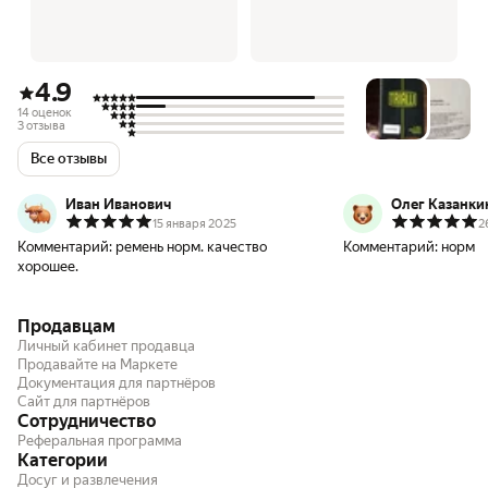
4.9
14 оценок
3 отзыва
Все отзывы
Иван Иванович
Олег Казанки
15 января 2025
2
Комментарий:
ремень норм. качество
Комментарий:
норм
хорошее.
Продавцам
Личный кабинет продавца
Продавайте на Маркете
Документация для партнёров
Сайт для партнёров
Сотрудничество
Реферальная программа
Категории
Досуг и развлечения