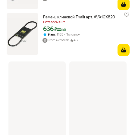
Ремень клиновой Trialli арт. AVX10X820
Осталось 3 шт
636
Цена с картой Яндекс Пэй 636 ₽ вместо
₽
Пэй
,
9 авг
ПВЗ
По клику
PromAvtoMsk
4.7