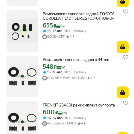
Ремкомплект суппорта задний TOYOTA
COROLLA (_E12_) SERIES (03-01-]05-04)
ALL TYPES 03-01-] FRENKIT 234031
655
Цена с картой Яндекс Пэй 655 ₽ вместо
₽
Пэй
,
15 – 16 авг
ПВЗ
По клику
GOODKOFF
4.7
Рем. ком/кт суппорта заднего 34-mm
548
Цена с картой Яндекс Пэй 548 ₽ вместо
₽
Пэй
,
15 – 16 авг
ПВЗ
По клику
ООО АВТОЗАПЧАСТИ52
4.7
FRENKIT 234031 ремкомплект суппорта
600
Цена с картой Яндекс Пэй 600 ₽ вместо
₽
Пэй
,
16 – 17 авг
ПВЗ
По клику
АвтоСфера - ЕМЕХ
4.6