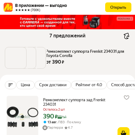
В приложении — выгодно
Открыть
★★★★★ (700К)
РЕКЛАМА
7 предложений
Ремкомплект суппорта Frenkit 234031 для 
Toyota Corolla
от 
390
 ₽
Цена
Срок доставки
Рейтинг от 4.0
Способ дост
Ремкомплект суппорта зад Frenkit
234031
Осталось 2 шт
390
Цена с картой Яндекс Пэй 390 ₽ вместо
₽
Пэй
,
13 авг
ПВЗ
По клику
Партерра
4.7