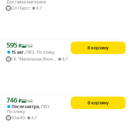
Доставка магазина
Ол Партс
4.7
Цена с картой Яндекс Пэй 595 ₽ вместо
595
₽
Пэй
В корзину
15 авг
,
ПВЗ
По клику
ГК "Маленькая Япония"
4.7
Цена с картой Яндекс Пэй 746 ₽ вместо
746
₽
Пэй
В корзину
Послезавтра
,
ПВЗ
По клику
10w40
4.7