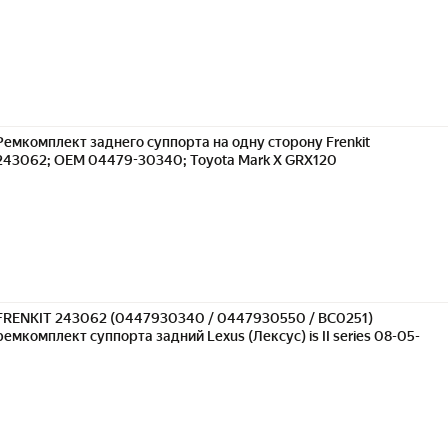
Ремкомплект заднего суппорта на одну сторону Frenkit
243062; OEM 04479-30340; Toyota Mark X GRX120
FRENKIT 243062 (0447930340 / 0447930550 / BC0251)
ремкомплект суппорта задний Lexus (Лексус) is II series 08-05-