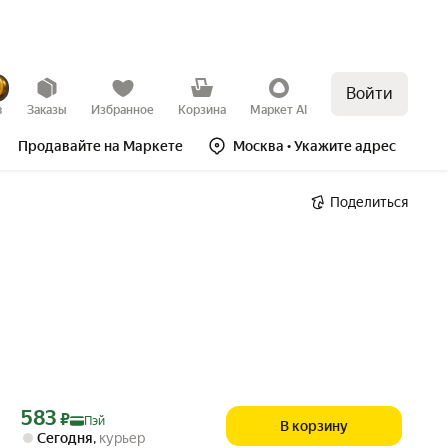
Войти
в
Заказы
Избранное
Корзина
Маркет AI
Продавайте на Маркете
Москва
• Укажите адрес
Поделиться
Цена с картой Яндекс Пэй 583 ₽ вместо
583
₽
Пэй
В корзину
Сегодня
,
курьер