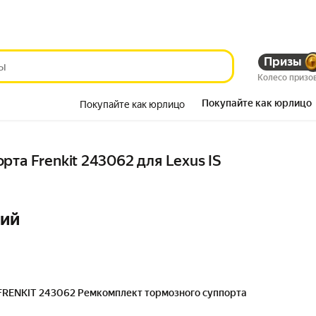
Призы
Колесо призо
Покупайте как юрлицо
Покупайте как юрлицо
Красота
та Frenkit 243062 для Lexus IS
ний
FRENKIT 243062 Ремкомплект тормозного суппорта