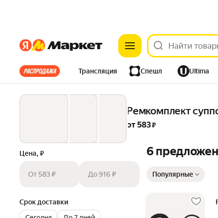
Яндекс
Яндекс
Все хиты
Трансляция
Спешл
Ultima
Из-за рубежа
Одежда
Дом
Ремонт
Детям
Ремкомплект суппор
Электроника
от 
583
 ₽
6 предложе
Цена, ₽
Сортировка товаров
От 583 ₽
До 916 ₽
Популярные
Срок доставки
Сегодня
До 7 дней