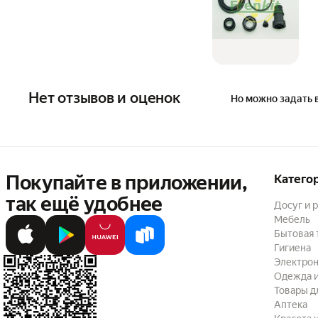
Нет отзывов и оценок
Но можно задать 
Покупайте в приложении,
Катего
так ещё удобнее
Досуг и 
Мебель
Бытовая 
Гигиена
Электрон
Одежда и
Товары д
Аптека