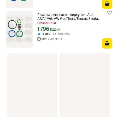
Ремкомплект насос-форсунки! Audi
A3/A4/A6, VW Golf/Jetta/Touran, Skoda
Octavia 2.0TDi 03> MEAT & DORIA арт.
Осталось 2 шт
9275
1 796
Цена с картой Яндекс Пэй 1796 ₽ вместо
₽
Пэй
,
15 авг
ПВЗ
По клику
ABM auto
4.6