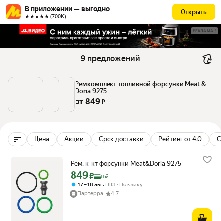
В приложении — выгодно
Открыть
★★★★★ (700К)
РЕКЛАМА
9 предложений
Ремкомплект топливной форсунки Meat & 
Doria 9275
от 
849
 ₽
Цена
Акции
Срок доставки
Рейтинг от 4.0
С
Рем. к-кт форсунки Meat&Doria 9275
849
Цена с картой Яндекс Пэй 849 ₽ вместо
₽
Пэй
,
17 – 18 авг
ПВЗ
По клику
Партерра
4.7