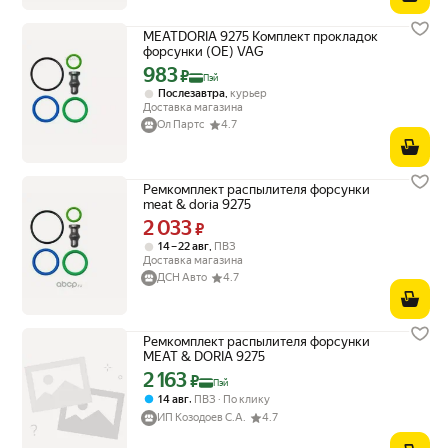
MEATDORIA 9275 Комплект прокладок
форсунки (OE) VAG
983
Цена с картой Яндекс Пэй 983 ₽ вместо
₽
Пэй
,
Послезавтра
курьер
Доставка магазина
Ол Партс
4.7
Ремкомплект распылителя форсунки
meat & doria 9275
2 033
Цена 2033 ₽ вместо
₽
,
14 – 22 авг
ПВЗ
Доставка магазина
ДСН Авто
4.7
Ремкомплект распылителя форсунки
MEAT & DORIA 9275
2 163
Цена с картой Яндекс Пэй 2163 ₽ вместо
₽
Пэй
,
14 авг
ПВЗ
По клику
ИП Козодоев С.А.
4.7