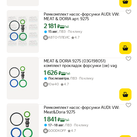
Ремкомплект насос-форсунки AUDI: VW:
MEAT & DORIA арт. 9275
2 181
Цена с картой Яндекс Пэй 2181 ₽ вместо
₽
Пэй
,
15 авг
ПВЗ
По клику
АВТО-ПЛЕЙС
4.7
MEAT & DORIA 9275 (03G198051)
комплект прокладок форсунки (oe) vag
1 626
Цена с картой Яндекс Пэй 1626 ₽ вместо
₽
Пэй
,
Послезавтра
ПВЗ
По клику
10w40
4.7
Ремкомплект насос-форсунки AUDI: VW:
Meat&Doria 9275
1 841
Цена с картой Яндекс Пэй 1841 ₽ вместо
₽
Пэй
,
17 – 18 авг
ПВЗ
По клику
GOODKOFF
4.7