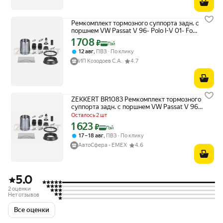
Ремкомплект тормозного суппорта задн. с
поршнем VW Passat V 96- Polo I-V 01- Ford
Focus II 05- To
1 708
Цена с картой Яндекс Пэй 1708 ₽ вместо
₽
Пэй
,
12 авг
ПВЗ
По клику
ИП Козодоев С.А.
4.7
ZEKKERT BR1083 Ремкомплект тормозного
суппорта задн. с поршнем VW Passat V 96-
Polo I-V 01- Ford Focus II 05- To
Осталось 2 шт
1 623
Цена с картой Яндекс Пэй 1623 ₽ вместо
₽
Пэй
,
17 – 18 авг
ПВЗ
По клику
АвтоСфера - ЕМЕХ
4.6
5.0
2 оценки
Нет отзывов
Все оценки