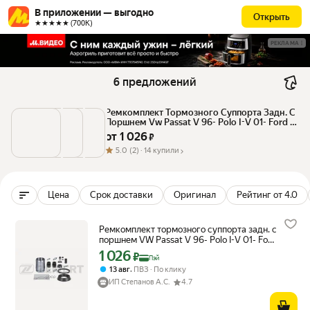
В приложении — выгодно
Открыть
★★★★★ (700К)
РЕКЛАМА
6 предложений
Ремкомплект Тормозного Суппорта Задн. С 
Поршнем Vw Passat V 96- Polo I-V 01- Ford 
Focus Ii 05- To Zekkert арт. BR1083
от 
1 026
 ₽
5.0
(2) ·
14 купили
Цена
Срок доставки
Оригинал
Рейтинг от 4.0
Ремкомплект тормозного суппорта задн. с
поршнем VW Passat V 96- Polo I-V 01- Ford
Focus II 05- To Zekkert арт. br-1083
1 026
Цена с картой Яндекс Пэй 1026 ₽ вместо
₽
Пэй
,
13 авг
ПВЗ
По клику
ИП Степанов А.С.
4.7