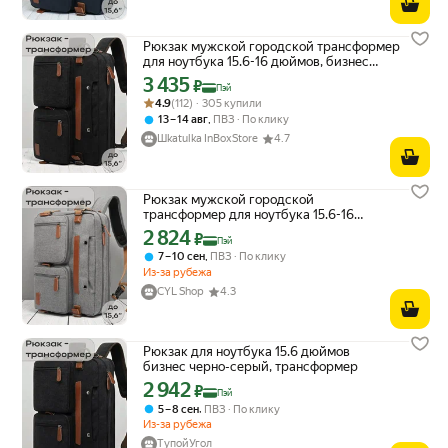
Рюкзак мужской городской трансформер
для ноутбука 15.6-16 дюймов, бизнес
сумка-портфель, черно-серый
3 435
Цена с картой Яндекс Пэй 3435 ₽ вместо
₽
Пэй
Рейтинг товара: 4.9 из 5
Оценок: (112) · 305 купили
4.9
(112) · 305 купили
,
13 – 14 авг
ПВЗ
По клику
Шkatulka InBoxStore
4.7
Рюкзак мужской городской
трансформер для ноутбука 15.6-16
дюймов, сумка-портфель, сумка для
2 824
Цена с картой Яндекс Пэй 2824 ₽ вместо
₽
Пэй
ноутбука, светло-серый
,
7 – 10 сен
ПВЗ
По клику
Из-за рубежа
CYL Shop
4.3
Рюкзак для ноутбука 15.6 дюймов
бизнес черно-серый, трансформер
2 942
Цена с картой Яндекс Пэй 2942 ₽ вместо
₽
Пэй
,
5 – 8 сен
ПВЗ
По клику
Из-за рубежа
ТупойУгол