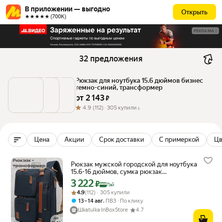
В приложении — выгодно
Открыть
★★★★★ (700К)
РЕКЛАМА
32 предложения
Рюкзак для ноутбука 15.6 дюймов бизнес 
темно-синий, трансформер
от 
2 143
 ₽
4.9
(112) ·
305 купили
Цена
Акции
Срок доставки
С примеркой
Цв
Рюкзак мужской городской для ноутбука
15.6-16 дюймов, сумка рюкзак
трансформер 3-в-1, портфель для
3 222
Цена с картой Яндекс Пэй 3222 ₽ вместо
₽
Пэй
документов, темно-синий
Рейтинг товара: 4.9 из 5
Оценок: (112) · 305 купили
4.9
(112) · 305 купили
,
13 – 14 авг
ПВЗ
По клику
Шkatulka InBoxStore
4.7