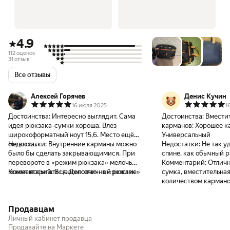
4.9
112 оценок
31 отзыв
Все отзывы
Алексей Горячев
Денис Кучин
16 июля 2025
1
Достоинства:
Интересно выглядит. Сама
Достоинства:
Вмести
идея рюкзака-сумки хороша. Влез
карманов; Хорошее ка
широкоформатный ноут 15,6. Место ещё
Универсальный
осталось.
Недостатки:
Внутренние карманы можно
Недостатки:
Не так у
было бы сделать закрывающимися. При
спине, как обычный 
перевороте в «режим рюкзака» мелочь
Комментарий:
Отличн
может посыпаться. Дополню - в «режиме»
Комментарий:
В целом отличный рюкзак
сумка, вместительна
рюкзака - одна из молний оказывается
количеством кармано
застёгнута вниз. Если не заметить что
как рюкзак, нет ни п
застёгнуто не до конца - можно весело
жёсткости, но она и н
Продавцам
шагать вперед и рассыпать всякую мелочь
Главное - не забывать
из рюкзака. Это недоработка. Необходимо
правильно, когда отк
Личный кабинет продавца
какое-то крепление
Продавайте на Маркете
высыплется.