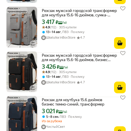
Рюкзак мужской городской трансформер
для ноутбука 15.6-16 дюймов, сумка-
портфель, сумка для ноутбука, светло-
3 417
Цена с картой Яндекс Пэй 3417 ₽ вместо
₽
Пэй
серый
Рейтинг товара: 4.9 из 5
Оценок: (112) · 305 купили
4.9
(112) · 305 купили
,
13 – 14 авг
ПВЗ
По клику
Шkatulka InBoxStore
4.7
Рюкзак мужской городской трансформер
для ноутбука 15.6-16 дюймов, бизнес
сумка-портфель, черный
3 426
Цена с картой Яндекс Пэй 3426 ₽ вместо
₽
Пэй
Рейтинг товара: 4.9 из 5
Оценок: (112) · 305 купили
4.9
(112) · 305 купили
,
13 – 14 авг
ПВЗ
По клику
Шkatulka InBoxStore
4.7
Рюкзак для ноутбука 15.6 дюймов
бизнес темно-синий, трансформер
3 021
Цена с картой Яндекс Пэй 3021 ₽ вместо
₽
Пэй
,
5 – 8 сен
ПВЗ
По клику
Из-за рубежа
ЧистыйСвет