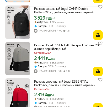
Рюкзак школьный Jogel CAMP Double
Bottom 2.0 с двойным дном, цвет черный
3 529
Цена с картой Яндекс Пэй 3529 ₽ вместо
₽
Пэй
Рейтинг товара: 4.8 из 5
Оценок: (294) · 1.3K купили
4.8
(294) · 1.3K купили
,
Завтра
ПВЗ
По клику
ПРАЙМ СПОРТ РУС
4.8
Рюкзак Jögel ESSENTIAL Backpack, объем 20
л, цвет серый/черный
Осталось 2 шт
2 441
Цена с картой Яндекс Пэй 2441 ₽ вместо
₽
Пэй
Рейтинг товара: 4.8 из 5
Оценок: (294) · 1.3K купили
4.8
(294) · 1.3K купили
,
Завтра
ПВЗ
По клику
ПРАЙМ СПОРТ РУС
4.8
Рюкзак спортивный Jogel ESSENTIAL
Backpack, рюкзак школьный цвет черный-
красный
Осталось 3 шт
2 313
Цена с картой Яндекс Пэй 2313 ₽ вместо
₽
Пэй
Рейтинг товара: 4.8 из 5
Оценок: (294) · 1.3K купили
4.8
(294) · 1.3K купили
,
Завтра
ПВЗ
По клику