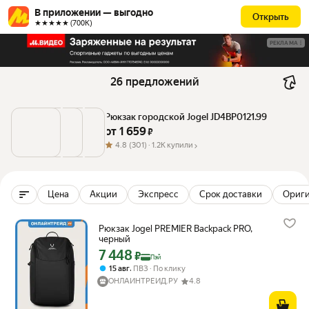
В приложении — выгодно
Открыть
★★★★★ (700К)
РЕКЛАМА
26 предложений
Рюкзак городской Jogel JD4BP0121.99
от 
1 659
 ₽
4.8
(301) ·
1.2K купили
Цена
Акции
Экспресс
Срок доставки
Ориг
Рюкзак Jogel PREMIER Backpack PRO,
черный
7 448
Цена с картой Яндекс Пэй 7448 ₽ вместо
₽
Пэй
,
15 авг
ПВЗ
По клику
ОНЛАЙНТРЕЙД.РУ
4.8