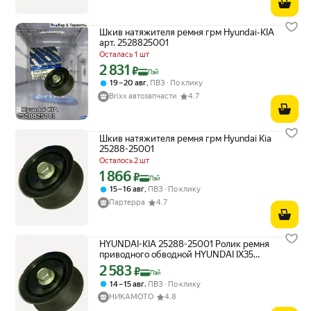
Шкив натяжителя ремня грм Hyundai-KIA
арт. 2528825001
Осталась 1 шт
2 831
Цена с картой Яндекс Пэй 2831 ₽ вместо
₽
Пэй
,
19 – 20 авг
ПВЗ
По клику
Brixx автозапчасти
4.7
Шкив натяжителя ремня грм Hyundai Kia
25288-25001
Осталось 2 шт
1 866
Цена с картой Яндекс Пэй 1866 ₽ вместо
₽
Пэй
,
15 – 16 авг
ПВЗ
По клику
Партерра
4.7
HYUNDAI-KIA 25288-25001 Ролик ремня
приводного обводной HYUNDAI IX35
(2010-), KIA Cerato (2008-), Sportage
2 583
Цена с картой Яндекс Пэй 2583 ₽ вместо
₽
Пэй
(2010-)
,
14 – 15 авг
ПВЗ
По клику
НИКАМОТО
4.8