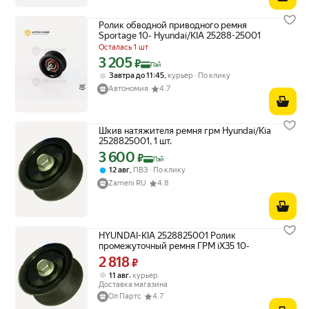
Ролик обводной приводного ремня
Sportage 10- Hyundai/KIA 25288-25001
Осталась 1 шт
3 205
Цена с картой Яндекс Пэй 3205 ₽ вместо
₽
Пэй
,
Завтра до 11:45
курьер
По клику
Автономия
4.7
Шкив натяжителя ремня грм Hyundai/Kia
2528825001, 1 шт.
3 600
Цена с картой Яндекс Пэй 3600 ₽ вместо
₽
Пэй
,
12 авг
ПВЗ
По клику
Zameni RU
4.8
HYUNDAI-KIA 2528825001 Ролик
промежуточный ремня ГРМ iX35 10-
2 818
Цена 2818 ₽ вместо
₽
,
11 авг
курьер
Доставка магазина
Ол Партс
4.7