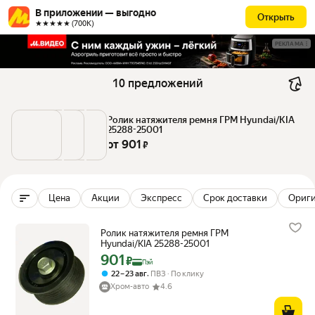
В приложении — выгодно
Открыть
★★★★★ (700К)
РЕКЛАМА
10 предложений
Ролик натяжителя ремня ГРМ Hyundai/KIA 
25288-25001
от 
901
 ₽
Цена
Акции
Экспресс
Срок доставки
Ориг
Ролик натяжителя ремня ГРМ
Hyundai/KIA 25288-25001
901
Цена с картой Яндекс Пэй 901 ₽ вместо
₽
Пэй
,
22 – 23 авг
ПВЗ
По клику
Хром-авто
4.6