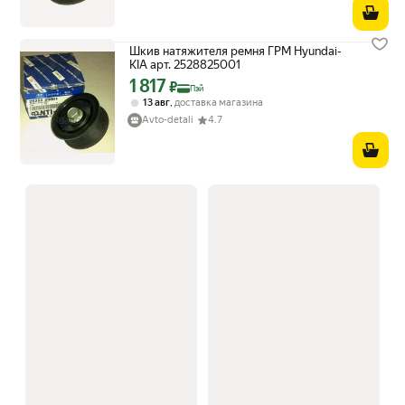
Шкив натяжителя ремня ГРМ Hyundai-
KIA арт. 2528825001
1 817
Цена с картой Яндекс Пэй 1817 ₽ вместо
₽
Пэй
,
13 авг
доставка магазина
Avto-detali
4.7