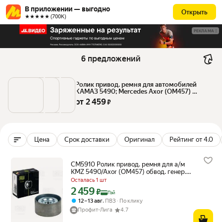
В приложении — выгодно
Открыть
★★★★★ (700К)
РЕКЛАМА
6 предложений
Ролик привод. ремня для автомобилей 
КАМАЗ 5490; Mercedes Axor (ОМ457) 
обводной генератора (20x74x38) (CM 5910) 
от 
2 459
 ₽
TRIALLI
Цена
Срок доставки
Оригинал
Рейтинг от 4.0
CM5910 Ролик привод. ремня для а/м
KMZ 5490/Axor (ОМ457) обвод. генер.
(20x74x38) (CM 5910)
Осталась 1 шт
2 459
Цена с картой Яндекс Пэй 2459 ₽ вместо
₽
Пэй
,
12 – 13 авг
ПВЗ
По клику
Профит-Лига
4.7