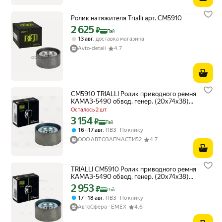
Ролик натяжителя Trialli арт. CM5910
2 625
Цена с картой Яндекс Пэй 2625 ₽ вместо
₽
Пэй
,
13 авг
доставка магазина
Avto-detali
4.7
CM5910 TRIALLI Ролик приводного ремня
КАМАЗ-5490 обвод. генер. (20x74x38)
(TRIALLI)
Осталось 2 шт
3 154
Цена с картой Яндекс Пэй 3154 ₽ вместо
₽
Пэй
,
16 – 17 авг
ПВЗ
По клику
ООО АВТОЗАПЧАСТИ52
4.7
TRIALLI CM5910 Ролик приводного ремня
КАМАЗ-5490 обвод. генер. (20x74x38)
(TRIALLI)
2 953
Цена с картой Яндекс Пэй 2953 ₽ вместо
₽
Пэй
,
17 – 18 авг
ПВЗ
По клику
АвтоСфера - ЕМЕХ
4.6