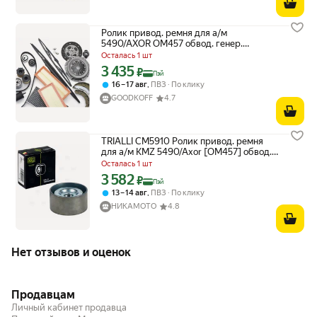
Ролик привод. ремня для а/м
5490/AXOR ОМ457 обвод. генер.
(20X74X38) (CM 5910), CM5910 TRIALLI
Осталась 1 шт
CM 5910
3 435
Цена с картой Яндекс Пэй 3435 ₽ вместо
₽
Пэй
,
16 – 17 авг
ПВЗ
По клику
GOODKOFF
4.7
TRIALLI CM5910 Ролик привод. ремня
для а/м KMZ 5490/Axor [ОМ457] обвод.
генер. (20x74x38) (CM 5910)
Осталась 1 шт
3 582
Цена с картой Яндекс Пэй 3582 ₽ вместо
₽
Пэй
,
13 – 14 авг
ПВЗ
По клику
НИКАМОТО
4.8
Нет отзывов и оценок
Продавцам
Личный кабинет продавца