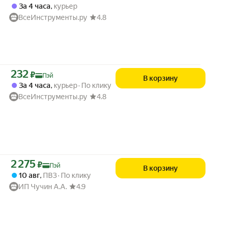
За 4 часа
,
курьер
ВсеИнструменты.ру
4.8
Цена с картой Яндекс Пэй 232 ₽ вместо
232
₽
Пэй
В корзину
За 4 часа
,
курьер
По клику
ВсеИнструменты.ру
4.8
Цена с картой Яндекс Пэй 2275 ₽ вместо
2 275
₽
Пэй
В корзину
10 авг
,
ПВЗ
По клику
ИП Чучин А.А.
4.9