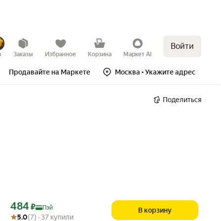
Войти
в
Заказы
Избранное
Корзина
Маркет AI
Продавайте на Маркете
Москва
• Укажите адрес
Поделиться
Цена с картой Яндекс Пэй 484 ₽ вместо
484
₽
Пэй
В корзину
Рейтинг товара: 5.0 из 5
Оценок: (7) · 37 купили
5.0
(7) · 37 купили