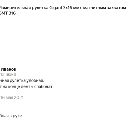
Измерительная рулетка Gigant 3x16 мм с магнитным захватом
GMT 316
 Иванов
12 июня
чная рулетка.удобная.
магнит на конце ленты слабоват
16 мая 2021
бная в руке