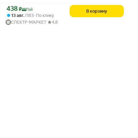
Цена с картой Яндекс Пэй 438 ₽ вместо
438
₽
Пэй
В корзину
13 авг
,
ПВЗ
По клику
СПЕКТР-МАРКЕТ
4.8