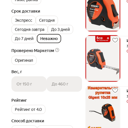
Срок доставки
Экспресс
Сегодня
Сегодня‐завтра
До 3 дней
До 7 дней
Неважно
Проверено Маркетом
Оригинал
Вес, г
От 150 г
До 460 г
Рейтинг
Рейтинг от 4.0
Способ доставки