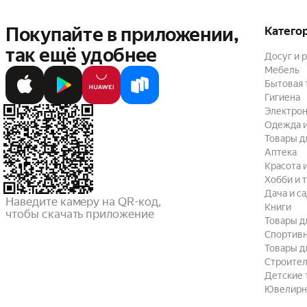
Покупайте в приложении,
Катего
так ещё удобнее
Досуг и 
Мебель
Бытовая 
Гигиена
Электрон
Одежда и
Товары д
Аптека
Красота 
Хобби и 
Дача и с
Наведите камеру на QR-код,

Книги
чтобы скачать приложение
Товары д
Спортив
Товары д
Строител
Детские 
Ювелирн