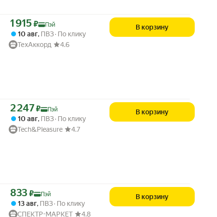
Цена с картой Яндекс Пэй 1915 ₽ вместо
1 915
₽
Пэй
В корзину
10 авг
,
ПВЗ
По клику
ТехАккорд
4.6
Цена с картой Яндекс Пэй 2247 ₽ вместо
2 247
₽
Пэй
В корзину
10 авг
,
ПВЗ
По клику
Tech&Pleasure
4.7
Цена с картой Яндекс Пэй 833 ₽ вместо
833
₽
Пэй
В корзину
13 авг
,
ПВЗ
По клику
СПЕКТР-МАРКЕТ
4.8