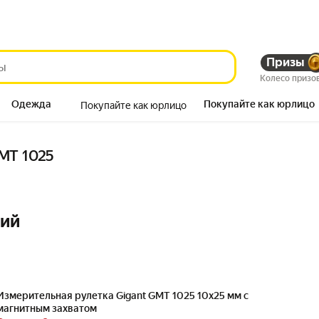
Призы
Колесо призо
Одежда
Покупайте как юрлицо
Покупайте как юрлицо
Продукты
MT 1025
ний
Измерительная рулетка Gigant GMT 1025 10x25 мм с
магнитным захватом