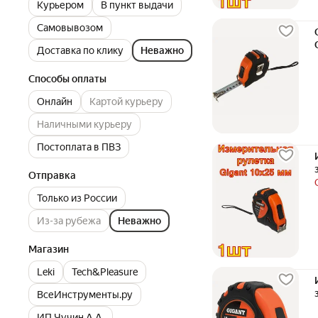
Курьером
В пункт выдачи
Самовывозом
Доставка по клику
Неважно
Способы оплаты
Онлайн
Картой курьеру
Наличными курьеру
Постоплата в ПВЗ
Отправка
Только из России
Из-за рубежа
Неважно
Магазин
Leki
Tech&Pleasure
ВсеИнструменты.ру
ИП Чучин А.А.