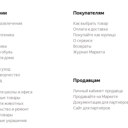
рии
Покупателям
развлечения
Как выбрать товар
Оплата и доставка
техника
Покупайте как юрлицо
О сервисе
ика
Возвраты
 обувь
Журнал Маркета
ля дома
и уход
творчество
Продавцам
ад
Личный кабинет продавца
ля школы и офиса
Продавайте на Маркете
ные товары
Документация для партнёро
ля животных
Сайт для партнёров
ьство и ремонт
товары
ые украшения