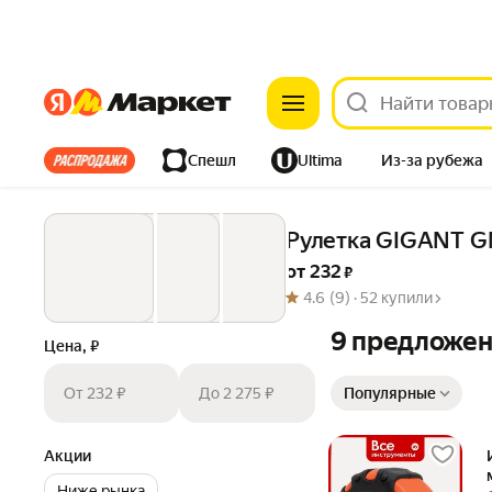
Яндекс
Яндекс
Все хиты
Спешл
Ultima
Из-за рубежа
Дом
Ремонт
Детям
Красота
Электроника
Рулетка GIGANT G
от 
232
 ₽
4.6
(9) ·
52 купили
9 предложе
Цена, ₽
Сортировка товаров
От 232 ₽
До 2 275 ₽
Популярные
Акции
Ниже рынка