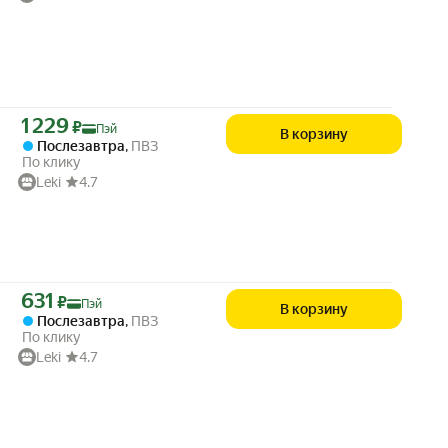
Цена с картой Яндекс Пэй 1229 ₽ вместо
1 229
₽
Пэй
В корзину
Послезавтра
,
ПВЗ
По клику
Leki
4.7
Цена с картой Яндекс Пэй 631 ₽ вместо
631
₽
Пэй
В корзину
Послезавтра
,
ПВЗ
По клику
Leki
4.7