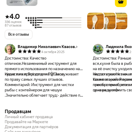
4.0
336 оценок
87 отзывов
Все отзывы
Владимир Николаевич Квасов.
Людмила Яко
4 октября 2025
2
Достоинства:
Качество
Достоинства:
Раньше 
отличное.Незаменимый инструмент для
вся,кухня была в рыб
прямого использования по назначению на
на её очистку уходило
кухне и на природе для Рыбаков.
Недостатки:
Всё отлично.👌 Заслуживает
чистая кухня и значи
Недостатки:
Нет их, 
по праву самых лучших отзывов.
также экономия врем
Комментарий:
Реком
Комментарий:
Инструмент для чистки
плюсы с приобретени
приобретению этого т
рыбы с контейнером для чешуи
цена радует👍
привык экономить сво
.Значительно облегчает труд:- действие по
всегда следит за чис
очистке рыбы.Результат будет на
👌
лицо.Оставлять довольны своей покупкой и
Продавцам
заказом. Особенно радует качество и
стильный инструмент.Спасибо продавцу и
Личный кабинет продавца
Яндекс доставке.Рекомендую .
Продавайте на Маркете
Документация для партнёров
Сайт для партнёров