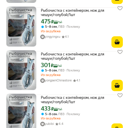
Рыбочистка с контейнером, нож для
чешуи/голубой/1шт
475
Цена с картой Яндекс Пэй 475 ₽ вместо
₽
Пэй
,
5 – 8 сен
ПВЗ
По клику
Из-за рубежа
yingyingxu
4.1
Рыбочистка с контейнером, нож для
чешуи/голубой/1шт
301
Цена с картой Яндекс Пэй 301 ₽ вместо
₽
Пэй
,
5 – 8 сен
ПВЗ
По клику
Из-за рубежа
yongsenChinastore
4.1
Рыбочистка с контейнером, нож для
чешуи/голубой/1шт
433
Цена с картой Яндекс Пэй 433 ₽ вместо
₽
Пэй
,
5 – 8 сен
ПВЗ
По клику
Из-за рубежа
yubibi
4.4