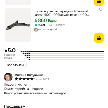
Рычаг подвески передний l chevrolet
lanos (t100) -09/daewoo nexia (n100,
n150) -16 IBERIS IB115009
6 860
Цена с картой Яндекс Пэй 6860 ₽ вместо
₽
Пэй
,
15 авг
ПВЗ
По клику
autocode
4.6
5.0
3 оценки
1 отзыв
Все отзывы
Михаил Витушкин
3 июля 2025
Недостатки:
нет
Комментарий:
на Шевроле
Ланос,установил всё отлично.Рекомендую.
Продавцам