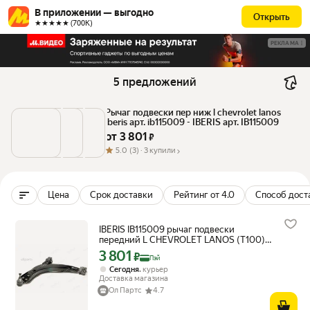
В приложении — выгодно
Открыть
★★★★★ (700К)
РЕКЛАМА
5 предложений
Рычаг подвески пер ниж l chevrolet lanos 
iberis арт. ib115009 - IBERIS арт. IB115009
от 
3 801
 ₽
5.0
(3) ·
3 купили
Цена
Срок доставки
Рейтинг от 4.0
Способ дост
IBERIS IB115009 рычаг подвески
передний L CHEVROLET LANOS (T100)
-09/DAEWOO NEXIA (N100, N150) -16
3 801
Цена с картой Яндекс Пэй 3801 ₽ вместо
₽
Пэй
,
Сегодня
курьер
Доставка магазина
Ол Партс
4.7