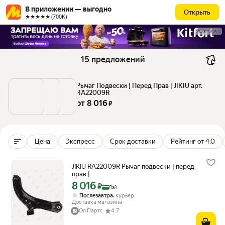
В приложении — выгодно
Открыть
★★★★★ (700К)
РЕКЛАМА
15 предложений
Рычаг Подвески | Перед Прав | JIKIU арт. 
RA22009R
от 
8 016
 ₽
Цена
Экспресс
Срок доставки
Рейтинг от 4.0
JIKIU RA22009R Рычаг подвески | перед
прав |
8 016
Цена с картой Яндекс Пэй 8016 ₽ вместо
₽
Пэй
,
Послезавтра
курьер
Доставка магазина
Ол Партс
4.7