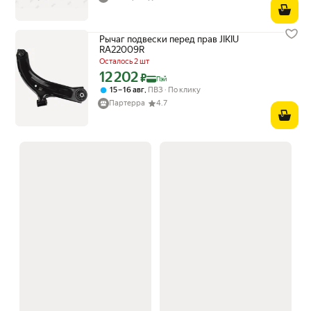
Рычаг подвески перед прав JIKIU
RA22009R
Осталось 2 шт
12 202
Цена с картой Яндекс Пэй 12202 ₽ вместо
₽
Пэй
,
15 – 16 авг
ПВЗ
По клику
Партерра
4.7