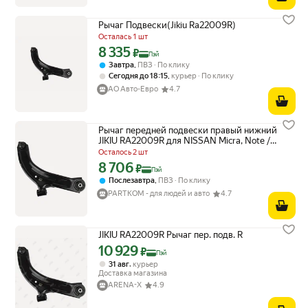
Рычаг Подвески(Jikiu Ra22009R)
Осталась 1 шт
8 335
Цена с картой Яндекс Пэй 8335 ₽ вместо
₽
Пэй
,
Завтра
ПВЗ
По клику
,
Сегодня до 18:15
курьер
По клику
АО Авто-Евро
4.7
Рычаг передней подвески правый нижний
JIKIU RA22009R для NISSAN Micra, Note /
Ниссан
Осталось 2 шт
8 706
Цена с картой Яндекс Пэй 8706 ₽ вместо
₽
Пэй
,
Послезавтра
ПВЗ
По клику
PARTKOM - для людей и авто
4.7
JIKIU RA22009R Рычаг пер. подв. R
10 929
Цена с картой Яндекс Пэй 10929 ₽ вместо
₽
Пэй
,
31 авг
курьер
Доставка магазина
ARENA-X
4.9