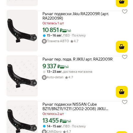
Рычаг подвески Jikiu RA22009R (арт.
RA22009R)
Осталась 1 шт
10 851
Цена с картой Яндекс Пэй 10851 ₽ вместо
₽
Пэй
,
15 – 16 авг
ПВЗ
По клику
Планета АВТО
4.7
Рычаг пер. подв. R JIKIU арт. RA22009R
9 337
Цена с картой Яндекс Пэй 9337 ₽ вместо
₽
Пэй
,
13 – 23 авг
доставка магазина
Avto-detali
4.7
Рычаг подвески NISSAN Cube
BZ11/BNZ11/YZ11 (2002-2008) JIKIU
RA22009R | цена за 1 шт
Осталось 2 шт
13 455
Цена с картой Яндекс Пэй 13455 ₽ вместо
₽
Пэй
,
14 – 15 авг
ПВЗ
По клику
CARiDpro
4.7