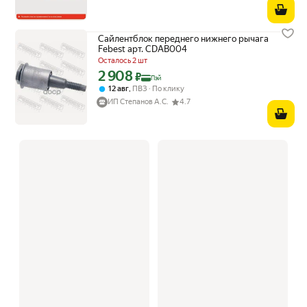
Сайлентблок переднего нижнего рычага
Febest арт. CDAB004
Осталось 2 шт
2 908
Цена с картой Яндекс Пэй 2908 ₽ вместо
₽
Пэй
,
12 авг
ПВЗ
По клику
ИП Степанов А.С.
4.7