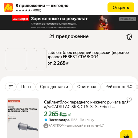
В приложении — выгодно
Открыть
★★★★★ (700К)
РЕКЛАМА
21 предложение
Сайлентблок передней подвески (верхнее 
правое) FEBEST CDAB-004
от 
2 265
 ₽
Цена
Срок доставки
Оригинал
Рейтинг от 4.0
Сайлентблок переднего нижнего рычага для
а/м CADILLAC SRX, CTS, STS, Febest
CDAB004
2 265
Цена с картой Яндекс Пэй 2265 ₽ вместо
₽
Пэй
,
Послезавтра
ПВЗ
По клику
PARTKOM - для людей и авто
4.7