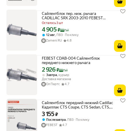
Сайлентблок пер. ниж. рычага
CADILLAC SRX 2003-2010 FEBEST
CDAB-004, 1 шт.
Осталось 3 шт
4 905
Цена с картой Яндекс Пэй 4905 ₽ вместо
₽
Пэй
,
12 авг
ПВЗ
По клику
Zameni RU
4.8
FEBEST CDAB-004 Сайлентблок
переднего нижнего рычага
2 926
Цена с картой Яндекс Пэй 2926 ₽ вместо
₽
Пэй
,
Завтра
курьер
Доставка магазина
Ол Партс
4.7
Сайлентблок передний нижний Cadillac
Кадиллак CTS Coupe, CTS Sedan, CTS,
SRX, STS CDAB-004
3 155
Цена 3155 ₽ вместо
₽
,
Послезавтра
ПВЗ
По клику
FEBEST
4.7