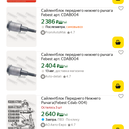
Сайлентблок переднего нижнего рычага
Febest арт. CDAB004
2 386
Цена с картой Яндекс Пэй 2386 ₽ вместо
₽
Пэй
,
Послезавтра
самовывоз
PromAvtoMsk
4.7
Сайлентблок переднего нижнего рычага
Febest арт. CDAB004
2 404
Цена с картой Яндекс Пэй 2404 ₽ вместо
₽
Пэй
,
13 авг
доставка магазина
Avto-detali
4.7
Сайлентблок Переднего Нижнего
Рычага(Febest Cdab-004)
Осталось 3 шт
2 640
Цена с картой Яндекс Пэй 2640 ₽ вместо
₽
Пэй
,
Завтра
ПВЗ
По клику
АО Авто-Евро
4.7