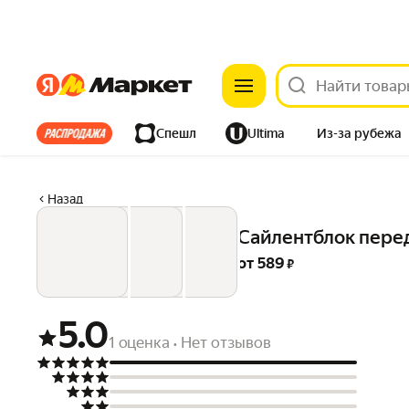
Яндекс
Яндекс
Все хиты
Спешл
Ultima
Из-за рубежа
Дом
Ремонт
Детям
Красота
Электроника
Назад
Сайлентблок пере
от 
589
 ₽
5.0
1 оценка
Нет отзывов
•