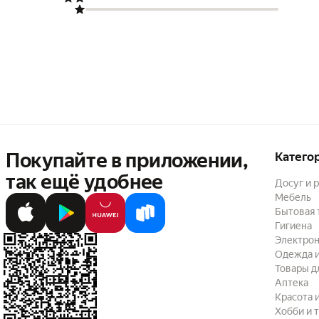
Покупайте в приложении,
Катего
так ещё удобнее
Досуг и 
Мебель
Бытовая 
Гигиена
Электрон
Одежда и
Товары д
Аптека
Красота 
Хобби и 