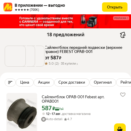
В приложении — выгодно
Открыть
★★★★★ (700К)
РЕКЛАМА
18 предложений
Сайлентблок передней подвески (верхнее 
правое) FEBEST OPAB-001
от 
587
 ₽
5.0
(2) ·
35 купили
Цена
Акции
Срок доставки
Оригинал
Рейти
Сайлентблок OPAB-001 Febest арт.
OPAB001
587
Цена с картой Яндекс Пэй 587 ₽ вместо
₽
Пэй
,
12 – 17 авг
доставка магазина
Avto-detali
4.7