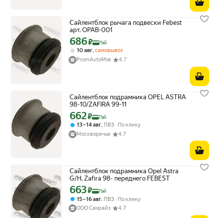
Сайлентблок рычага подвески Febest
арт. OPAB-001
686
Цена с картой Яндекс Пэй 686 ₽ вместо
₽
Пэй
,
10 авг
самовывоз
PromAvtoMsk
4.7
Сайлентблок подрамника OPEL ASTRA
98-10/ZAFIRA 99-11
662
Цена с картой Яндекс Пэй 662 ₽ вместо
₽
Пэй
,
13 – 14 авг
ПВЗ
По клику
Москворечье
4.7
Сайлентблок подрамника Opel Astra
G/H, Zafira 98- переднего FEBEST
663
Цена с картой Яндекс Пэй 663 ₽ вместо
₽
Пэй
,
15 – 16 авг
ПВЗ
По клику
ООО Санрайз
4.7