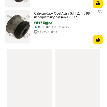
Сайлентблок Opel Astra G/H, Zafira 98-
переднего подрамника FEBEST
663
Цена с картой Яндекс Пэй 663 ₽ вместо
₽
Пэй
,
14 – 15 авг
ПВЗ
По клику
NB Global
4.8