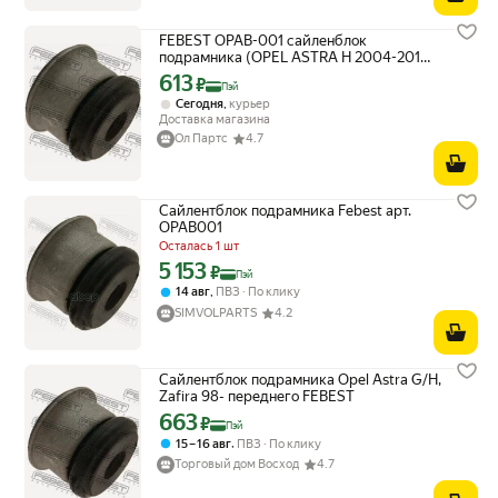
FEBEST OPAB-001 сайленблок
подрамника (OPEL ASTRA H 2004-2010)
FEBEST
613
Цена с картой Яндекс Пэй 613 ₽ вместо
₽
Пэй
,
Сегодня
курьер
Доставка магазина
Ол Партс
4.7
Сайлентблок подрамника Febest арт.
OPAB001
Осталась 1 шт
5 153
Цена с картой Яндекс Пэй 5153 ₽ вместо
₽
Пэй
,
14 авг
ПВЗ
По клику
SIMVOLPARTS
4.2
Сайлентблок подрамника Opel Astra G/H,
Zafira 98- переднего FEBEST
663
Цена с картой Яндекс Пэй 663 ₽ вместо
₽
Пэй
,
15 – 16 авг
ПВЗ
По клику
Торговый дом Восход
4.7