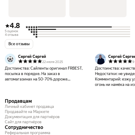
4.8
5 оценок
4 отзыва
Все отзывы
Сергей Сергей
Сергей Серге
22 июля 2025
9
Достоинства:
Сайленты оригинал FRBEST,
Достоинства:
качеств
посылка в порядке. На заказ в
Недостатки:
не увиде
автомагазинах на 50-70% дороже
Комментарий:
езжу у
выходили.
огонь ни намёка на и
Продавцам
Личный кабинет продавца
Продавайте на Маркете
Документация для партнёров
Сайт для партнёров
Сотрудничество
Реферальная программа