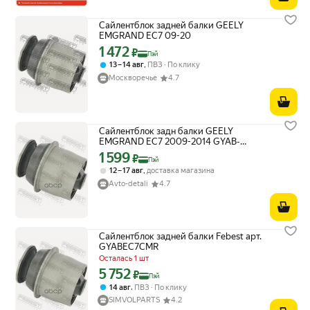
Сайлентблок задней балки GEELY
EMGRAND EC7 09-20
1 472
Цена с картой Яндекс Пэй 1472 ₽ вместо
₽
Пэй
,
13 – 14 авг
ПВЗ
По клику
Москворечье
4.7
Сайлентблок задн балки GEELY
EMGRAND EC7 2009-2014 GYAB-
EC7CMR Febest арт. GYABEC7CMR
1 599
Цена с картой Яндекс Пэй 1599 ₽ вместо
₽
Пэй
,
12 – 17 авг
доставка магазина
Avto-detali
4.7
Сайлентблок задней балки Febest арт.
GYABEC7CMR
Осталась 1 шт
5 752
Цена с картой Яндекс Пэй 5752 ₽ вместо
₽
Пэй
,
14 авг
ПВЗ
По клику
SIMVOLPARTS
4.2