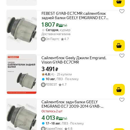
FEBEST GYAB-EC7CMR сайлентблок
задней балки GEELY EMGRAND EC7
2009-2014
1 807
Цена с картой Яндекс Пэй 1807 ₽ вместо
₽
Пэй
,
Сегодня
курьер
Доставка магазина
Ол Партс
4.7
Сайлентблок Geely Джили Emgrand,
Vision GYAB-EC7CMR
3 491
Цена 3491 ₽ вместо
₽
Рейтинг товара: 4.8 из 5
Оценок: (4) · 25 купили
4.8
(4) · 25 купили
,
10 авг
ПВЗ
По клику
FEBEST
4.7
Сайлентблок задн балки GEELY
EMGRAND EC7 2009-2014 GYAB-
EC7CMR Febest арт. GYAB-EC7CMR
Осталось 2 шт
4 013
Цена с картой Яндекс Пэй 4013 ₽ вместо
₽
Пэй
,
17 – 18 авг
ПВЗ
По клику
КореяПлюс
4.8