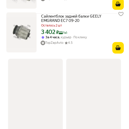
Сайлентблок задней балки GEELY
EMGRAND EC7 09-20
Осталось 2 шт
3 402
Цена с картой Яндекс Пэй 3402 ₽ вместо
₽
Пэй
,
За 4 часа
курьер
По клику
TopZapAvto
4.5