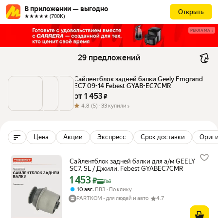
В приложении — выгодно
Открыть
★★★★★ (700К)
РЕКЛАМА
29 предложений
Сайлентблок задней балки Geely Emgrand 
EC7 09-14 Febest GYAB-EC7CMR
от 
1 453
 ₽
4.8
(5) ·
33 купили
Цена
Акции
Экспресс
Срок доставки
Ориг
Сайлентблок задней балки для а/м GEELY
SC7, SL / Джили, Febest GYABEC7CMR
1 453
Цена с картой Яндекс Пэй 1453 ₽ вместо
₽
Пэй
,
10 авг
ПВЗ
По клику
PARTKOM - для людей и авто
4.7