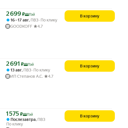
Цена с картой Яндекс Пэй 2699 ₽ вместо
2 699
₽
Пэй
В корзину
16 – 17 авг
,
ПВЗ
По клику
GOODKOFF
4.7
Цена с картой Яндекс Пэй 2691 ₽ вместо
2 691
₽
Пэй
В корзину
13 авг
,
ПВЗ
По клику
ИП Степанов А.С.
4.7
Цена с картой Яндекс Пэй 1575 ₽ вместо
1 575
₽
Пэй
В корзину
Послезавтра
,
ПВЗ
По клику