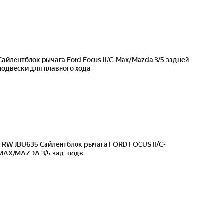
Сайлентблок рычага Ford Focus II/C-Max/Mazda 3/5 задней
подвески для плавного хода
TRW JBU635 Сайлентблок рычага FORD FOCUS II/C-
MAX/MAZDA 3/5 зад. подв.