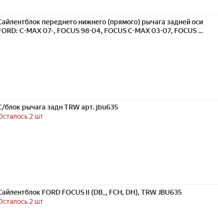
Сайлентблок переднего нижнего (прямого) рычага задней оси
FORD: C-MAX 07-, FOCUS 98-04, FOCUS C-MAX 03-07, FOCUS II
04-, VOLVO: C30 06-, C70 06-, S40 TRW JBU635
С/блок рычага задн TRW арт. jbu635
Осталось 2 шт
Сайлентблок FORD FOCUS II (DB_, FCH, DH), TRW JBU635
Осталось 2 шт