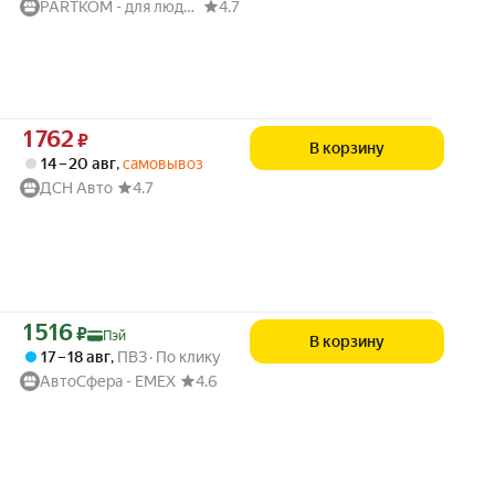
PARTKOM - для людей и авто
4.7
Цена 1762 ₽ вместо
1 762
₽
В корзину
14 – 20 авг
,
самовывоз
ДСН Авто
4.7
Цена с картой Яндекс Пэй 1516 ₽ вместо
1 516
₽
Пэй
В корзину
17 – 18 авг
,
ПВЗ
По клику
АвтоСфера - ЕМЕХ
4.6