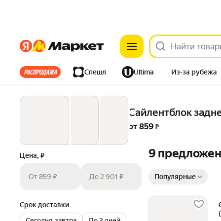
Яндекс
Яндекс
Все хиты
Спешл
Ultima
Из-за рубежа
Дом
Ремонт
Детям
Красота
Электроника
Сайлентблок задн
от 
859
 ₽
9 предложе
Цена, ₽
Сортировка товаров
От 859 ₽
До 2 901 ₽
Популярные
Срок доставки
Сегодня‐завтра
До 3 дней