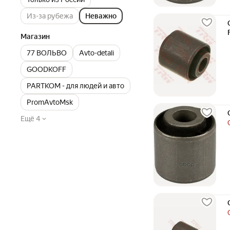
Из-за рубежа
Неважно
Магазин
77 ВОЛЬВО
Avto-detali
GOODKOFF
PARTKOM - для людей и авто
PromAvtoMsk
Ещё 4