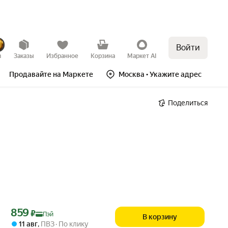
Войти
в
Заказы
Избранное
Корзина
Маркет AI
Продавайте на Маркете
Москва
• Укажите адрес
Поделиться
Цена с картой Яндекс Пэй 859 ₽ вместо
859
₽
Пэй
В корзину
11 авг
,
ПВЗ
По клику