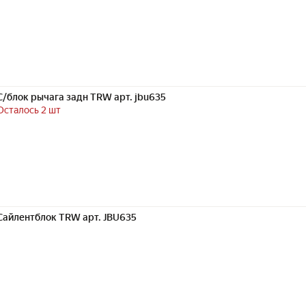
С/блок рычага задн TRW арт. jbu635
Осталось 2 шт
Сайлентблок TRW арт. JBU635