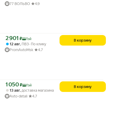
77 ВОЛЬВО
4.9
Цена с картой Яндекс Пэй 2901 ₽ вместо
2 901
₽
Пэй
В корзину
12 авг
,
ПВЗ
По клику
PromAvtoMsk
4.7
Цена с картой Яндекс Пэй 1050 ₽ вместо
1 050
₽
Пэй
В корзину
13 авг
,
доставка магазина
Avto-detali
4.7