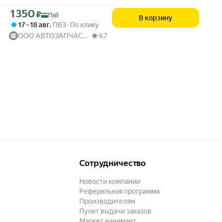
Цена с картой Яндекс Пэй 1350 ₽ вместо
1 350
₽
Пэй
В корзину
17 – 18 авг
,
ПВЗ
По клику
ООО АВТОЗАПЧАСТИ52
4.7
Сотрудничество
Новости компании
Реферальная программа
Производителям
Пункт выдачи заказов
Маркет нанимает