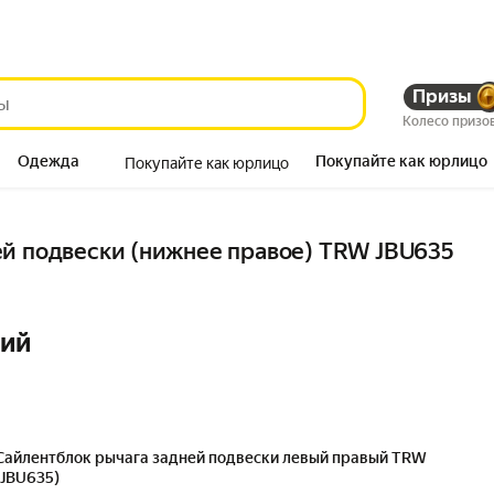
Призы
Колесо призо
Одежда
Покупайте как юрлицо
Покупайте как юрлицо
Продукты
ей подвески (нижнее правое) TRW JBU635
ний
Сайлентблок рычага задней подвески левый правый TRW
(JBU635)