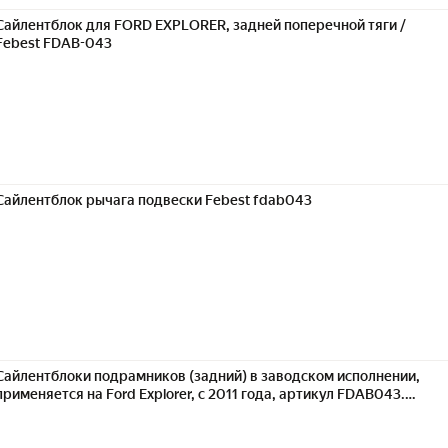
Сайлентблок для FORD EXPLORER, задней поперечной тяги /
Febest FDAB-043
Сайлентблок рычага подвески Febest fdab043
Сайлентблоки подрамников (задний) в заводском исполнении,
применяется на Ford Explorer, с 2011 года, артикул FDAB043.
Febest .