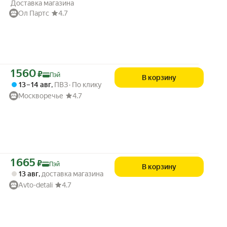
Доставка магазина
Ол Партс
4.7
Цена с картой Яндекс Пэй 1560 ₽ вместо
1 560
₽
Пэй
В корзину
13 – 14 авг
,
ПВЗ
По клику
Москворечье
4.7
Цена с картой Яндекс Пэй 1665 ₽ вместо
1 665
₽
Пэй
В корзину
13 авг
,
доставка магазина
Avto-detali
4.7