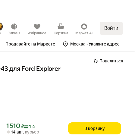
Войти
в
Заказы
Избранное
Корзина
Маркет AI
Продавайте на Маркете
Москва
• Укажите адрес
Поделиться
3 для Ford Explorer
Цена с картой Яндекс Пэй 1510 ₽ вместо
1 510
₽
Пэй
В корзину
14 авг
,
курьер