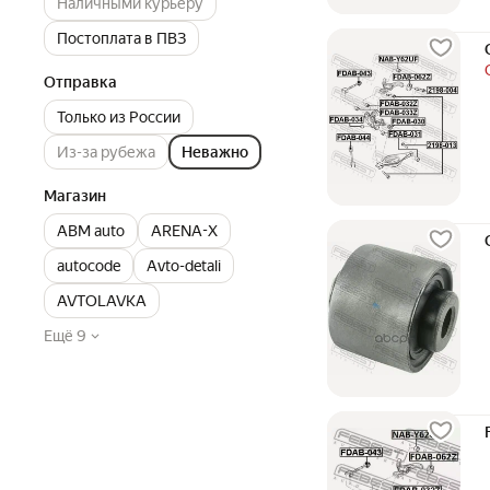
Наличными курьеру
Постоплата в ПВЗ
Отправка
Только из России
Из-за рубежа
Неважно
Магазин
ABM auto
ARENA-X
autocode
Avto-detali
AVTOLAVKA
Ещё 9