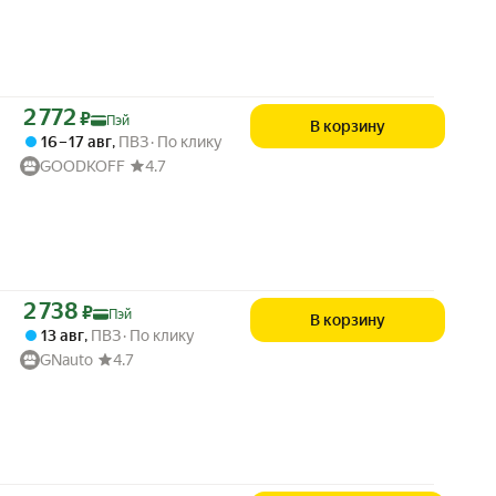
Цена с картой Яндекс Пэй 2772 ₽ вместо
2 772
₽
Пэй
В корзину
16 – 17 авг
,
ПВЗ
По клику
GOODKOFF
4.7
Цена с картой Яндекс Пэй 2738 ₽ вместо
2 738
₽
Пэй
В корзину
13 авг
,
ПВЗ
По клику
GNauto
4.7