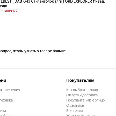
FEBEST FDAB-043 Сайлентблок тяги FORD EXPLORER 11- зад.
подв.
Осталось 2 шт
вопрос, чтобы узнать о товаре больше
рии
Покупателям
развлечения
Как выбрать товар
Оплата и доставка
техника
Покупайте как юрлицо
О сервисе
ика
Возвраты
 обувь
Журнал Маркета