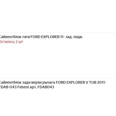
Сайлентблок тяги FORD EXPLORER 11- зад. подв.
Осталось 2 шт
Сайлентблок задн верхн рычага FORD EXPLORER V TUB 2011-
FDAB-043 Febest арт. FDAB043