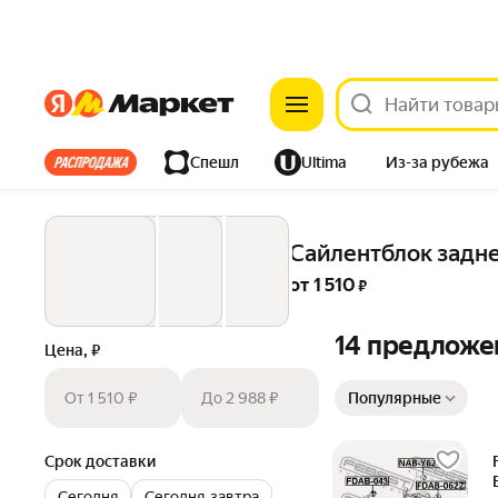
Яндекс
Яндекс
Все хиты
Спешл
Ultima
Из-за рубежа
Дом
Ремонт
Детям
Красота
Электроника
Сайлентблок задне
от 
1 510
 ₽
14 предложе
Цена, ₽
Сортировка товаров
От 1 510 ₽
До 2 988 ₽
Популярные
Срок доставки
Сегодня
Сегодня‐завтра