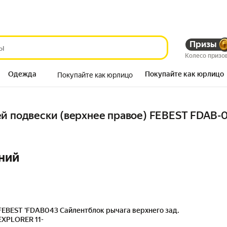
Призы
Колесо призо
Одежда
Покупайте как юрлицо
Покупайте как юрлицо
Продукты
й подвески (верхнее правое) FEBEST FDAB-04
ний
FEBEST 'FDAB043 Сайлентблок рычага верхнего зад.
EXPLORER 11-