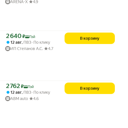
ARENA-X
4.9
Цена с картой Яндекс Пэй 2640 ₽ вместо
2 640
₽
Пэй
В корзину
12 авг
,
ПВЗ
По клику
ИП Степанов А.С.
4.7
Цена с картой Яндекс Пэй 2762 ₽ вместо
2 762
₽
Пэй
В корзину
12 авг
,
ПВЗ
По клику
ABM auto
4.6