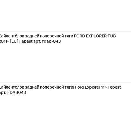
Сайлентблок задней поперечной тяги FORD EXPLORER TUB
2011- [EU] Febest арт. fdab-043
Сайлентблок задней поперечной тяги! Ford Explorer 11> Febest
арт. FDAB043