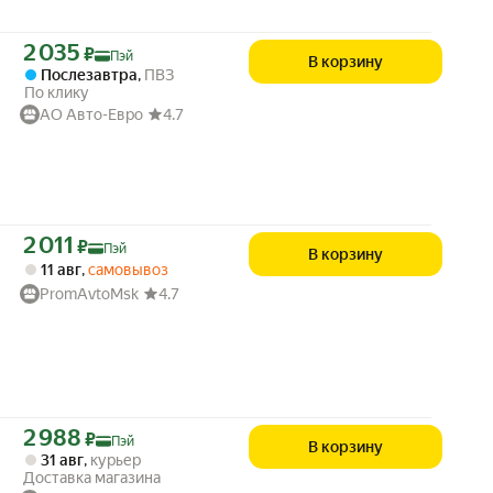
Цена с картой Яндекс Пэй 2035 ₽ вместо
2 035
₽
Пэй
В корзину
Послезавтра
,
ПВЗ
По клику
АО Авто-Евро
4.7
Цена с картой Яндекс Пэй 2011 ₽ вместо
2 011
₽
Пэй
В корзину
11 авг
,
самовывоз
PromAvtoMsk
4.7
Цена с картой Яндекс Пэй 2988 ₽ вместо
2 988
₽
Пэй
В корзину
31 авг
,
курьер
Доставка магазина