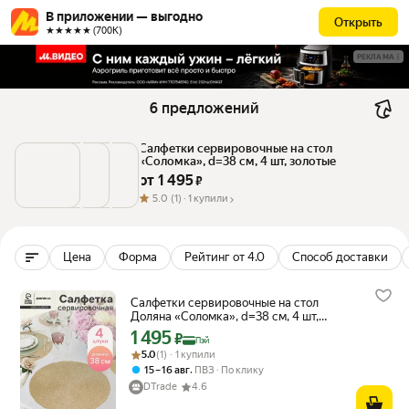
В приложении — выгодно
Открыть
★★★★★ (700К)
РЕКЛАМА
6 предложений
Салфетки сервировочные на стол 
«Соломка», d=38 см, 4 шт, золотые
от 
1 495
 ₽
5.0
(1) ·
1 купили
Цена
Форма
Рейтинг от 4.0
Способ доставки
Салфетки сервировочные на стол
Доляна «Соломка», d=38 см, 4 шт,
золотые
1 495
Цена с картой Яндекс Пэй 1495 ₽ вместо
₽
Пэй
Рейтинг товара: 5.0 из 5
Оценок: (1) · 1 купили
5.0
(1) · 1 купили
,
15 – 16 авг
ПВЗ
По клику
DTrade
4.6