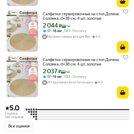
Салфетки сервировочные на стол Доляна
Соломка, d=38 см, 4 шт, золотые
2 044
Цена с картой Яндекс Пэй 2044 ₽ вместо
₽
Пэй
,
17 – 18 авг
ПВЗ
По клику
Магазин товары все для Вас
4.4
Салфетки сервировочные на стол Доляна
Соломка, d=38 см, 4 шт, золотые
2 037
Цена с картой Яндекс Пэй 2037 ₽ вместо
₽
Пэй
,
17 – 18 авг
ПВЗ
По клику
ИП Арутюнян Акоп Гагикович
4.4
5.0
1 оценка
Нет отзывов
Все оценки