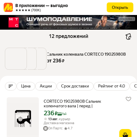
В приложении — выгодно
Открыть
★★★★★ (700К)
РЕКЛАМА
12 предложений
Сальник коленвала CORTECO 19025980B
от 
236
 ₽
Цена
Акции
Срок доставки
Рейтинг от 4.0
С
CORTECO 19025980B Сальник
коленчатого вала | перед |
236
Цена с картой Яндекс Пэй 236 ₽ вместо
₽
Пэй
,
13 авг
курьер
Доставка магазина
Ол Партс
4.7