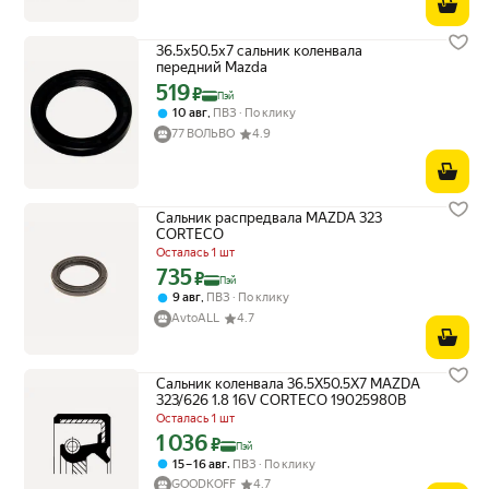
36.5x50.5x7 сальник коленвала
передний Mazda
519
Цена с картой Яндекс Пэй 519 ₽ вместо
₽
Пэй
,
10 авг
ПВЗ
По клику
77 ВОЛЬВО
4.9
Сальник распредвала MAZDA 323
CORTECO
Осталась 1 шт
735
Цена с картой Яндекс Пэй 735 ₽ вместо
₽
Пэй
,
9 авг
ПВЗ
По клику
AvtoALL
4.7
Сальник коленвала 36.5X50.5X7 MAZDA
323/626 1.8 16V CORTECO 19025980B
Осталась 1 шт
1 036
Цена с картой Яндекс Пэй 1036 ₽ вместо
₽
Пэй
,
15 – 16 авг
ПВЗ
По клику
GOODKOFF
4.7