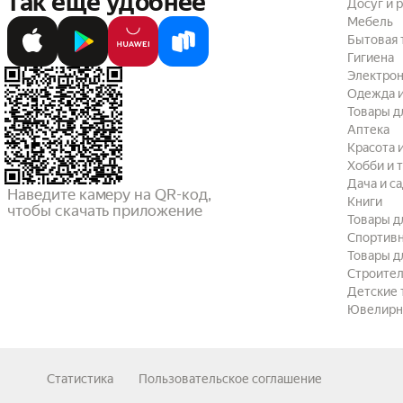
так ещё удобнее
Досуг и 
Мебель
Бытовая 
Гигиена
Электрон
Одежда и
Товары д
Аптека
Красота 
Хобби и 
Дача и с
Наведите камеру на QR-код,

Книги
чтобы скачать приложение
Товары д
Спортив
Товары д
Строител
Детские 
Ювелирн
Статистика
Пользовательское соглашение