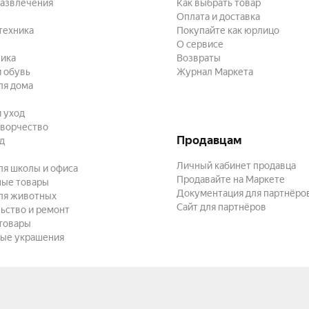
развлечения
Как выбрать товар
Оплата и доставка
техника
Покупайте как юрлицо
О сервисе
ика
Возвраты
 обувь
Журнал Маркета
ля дома
и уход
творчество
Продавцам
ад
Личный кабинет продавца
ля школы и офиса
Продавайте на Маркете
ные товары
Документация для партнёро
ля животных
Сайт для партнёров
ьство и ремонт
товары
ые украшения