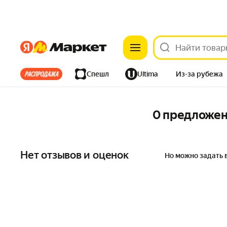
Яндекс
Яндекс
Все хиты
Спешл
Ultima
Из-за рубежа
Дом
Ремонт
Детям
Красота
Электроника
0 предложе
Нет отзывов и оценок
Но можно задать 