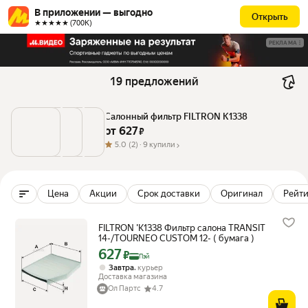
В приложении — выгодно
Открыть
★★★★★ (700К)
РЕКЛАМА
19 предложений
Салонный фильтр FILTRON K1338
от 
627
 ₽
5.0
(2) ·
9 купили
Цена
Акции
Срок доставки
Оригинал
Рейти
FILTRON 'K1338 Фильтр салона TRANSIT
14-/TOURNEO CUSTOM 12- ( бумага )
627
Цена с картой Яндекс Пэй 627 ₽ вместо
₽
Пэй
,
Завтра
курьер
Доставка магазина
Ол Партс
4.7