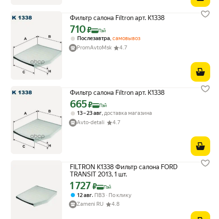
Фильтр салона Filtron арт. K1338
710
Цена с картой Яндекс Пэй 710 ₽ вместо
₽
Пэй
,
Послезавтра
самовывоз
PromAvtoMsk
4.7
Фильтр салона Filtron арт. K1338
665
Цена с картой Яндекс Пэй 665 ₽ вместо
₽
Пэй
,
13 – 23 авг
доставка магазина
Avto-detali
4.7
FILTRON K1338 Фильтр салона FORD
TRANSIT 2013, 1 шт.
1 727
Цена с картой Яндекс Пэй 1727 ₽ вместо
₽
Пэй
,
12 авг
ПВЗ
По клику
Zameni RU
4.8