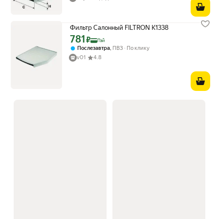
Фильтр Салонный FILTRON K1338
781
Цена с картой Яндекс Пэй 781 ₽ вместо
₽
Пэй
,
Послезавтра
ПВЗ
По клику
v01
4.8