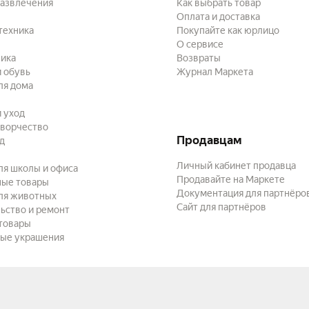
развлечения
Как выбрать товар
Оплата и доставка
техника
Покупайте как юрлицо
О сервисе
ика
Возвраты
 обувь
Журнал Маркета
ля дома
и уход
творчество
Продавцам
ад
Личный кабинет продавца
ля школы и офиса
Продавайте на Маркете
ные товары
Документация для партнёро
ля животных
Сайт для партнёров
ьство и ремонт
товары
ые украшения