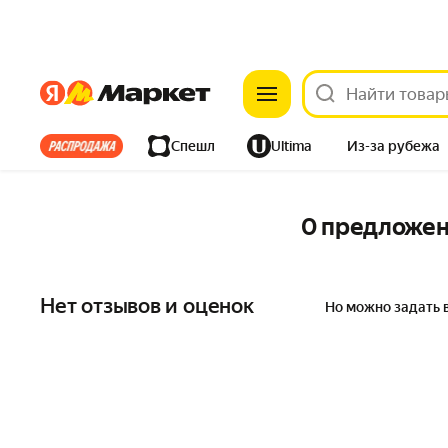
Яндекс
Яндекс
Все хиты
Спешл
Ultima
Из-за рубежа
Дом
Ремонт
Детям
Красота
Электроника
0 предложе
Нет отзывов и оценок
Но можно задать 