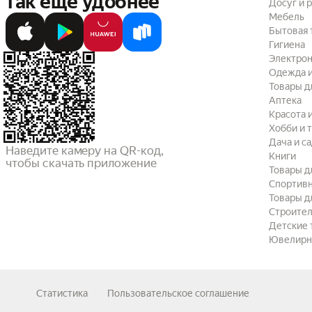
так ещё удобнее
Досуг и 
Мебель
Бытовая 
Гигиена
Электрон
Одежда и
Товары д
Аптека
Красота 
Хобби и 
Дача и с
Наведите камеру на QR-код,

Книги
чтобы скачать приложение
Товары д
Спортив
Товары д
Строител
Детские 
Ювелирн
Статистика
Пользовательское соглашение