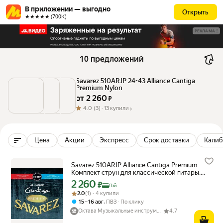
В приложении — выгодно
Открыть
★★★★★ (700К)
РЕКЛАМА
10 предложений
Savarez 510ARJP 24-43 Alliance Cantiga 
Premium Nylon
от 
2 260
 ₽
4.0
(3) ·
13 купили
Цена
Акции
Экспресс
Срок доставки
Калиб
Savarez 510ARJP Alliance Cantiga Premium
Комплект струн для классической гитары,
смешанное натяжение
2 260
Цена с картой Яндекс Пэй 2260 ₽ вместо
₽
Пэй
Рейтинг товара: 2.0 из 5
Оценок: (1) · 4 купили
2.0
(1) · 4 купили
,
15 – 16 авг
ПВЗ
По клику
Октава Музыкальные инструменты
4.7