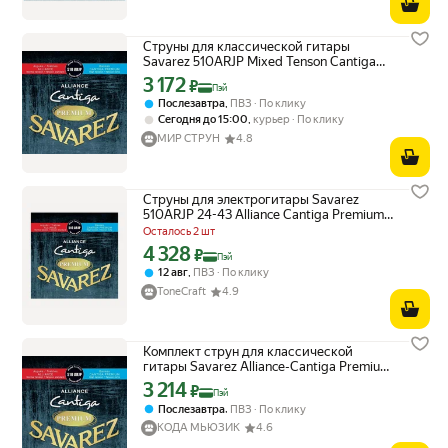
Струны для классической гитары
Savarez 510ARJP Mixed Tenson Cantiga
Premium
3 172
Цена с картой Яндекс Пэй 3172 ₽ вместо
₽
Пэй
,
Послезавтра
ПВЗ
По клику
,
Сегодня до 15:00
курьер
По клику
МИР СТРУН
4.8
Струны для электрогитары Savarez
510ARJP 24-43 Alliance Cantiga Premium
Nylon
Осталось 2 шт
4 328
Цена с картой Яндекс Пэй 4328 ₽ вместо
₽
Пэй
,
12 авг
ПВЗ
По клику
ToneCraft
4.9
Комплект струн для классической
гитары Savarez Alliance-Cantiga Premium
510ARJP
3 214
Цена с картой Яндекс Пэй 3214 ₽ вместо
₽
Пэй
,
Послезавтра
ПВЗ
По клику
КОДА МЬЮЗИК
4.6