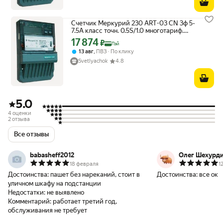
Счетчик Меркурий 230 ART-03 CN 3ф 5-
7.5А класс точн. 0.5S/1.0 многотариф.
CAN ЖКИ Моск. вр. Инкотекс
17 874
Цена с картой Яндекс Пэй 17874 ₽ вместо
₽
Пэй
М0000052401
,
13 авг
ПВЗ
По клику
Svetlyachok
4.8
5.0
4 оценки
2 отзыва
Все отзывы
babasheff2012
Олег Шехурд
18 февраля
1
Достоинства:
пашет без нареканий, стоит в
Достоинства:
все ок
уличном шкафу на подстанции
Недостатки:
не выявлено
Комментарий:
работает третий год,
обслуживания не требует