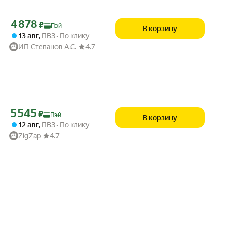
Цена с картой Яндекс Пэй 4878 ₽ вместо
4 878
₽
Пэй
В корзину
13 авг
,
ПВЗ
По клику
ИП Степанов А.С.
4.7
Цена с картой Яндекс Пэй 5545 ₽ вместо
5 545
₽
Пэй
В корзину
12 авг
,
ПВЗ
По клику
ZigZap
4.7