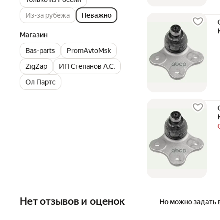
Из-за рубежа
Неважно
Магазин
Bas-parts
PromAvtoMsk
ZigZap
ИП Степанов А.С.
Ол Партс
Нет отзывов и оценок
Но можно задать 