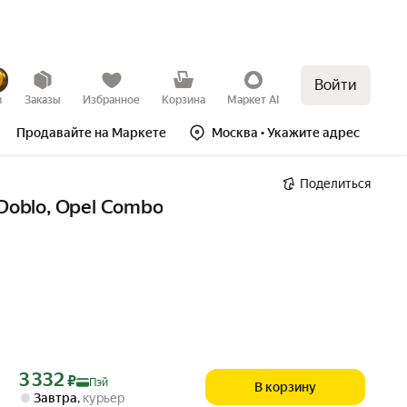
Войти
в
Заказы
Избранное
Корзина
Маркет AI
Продавайте на Маркете
Москва
• Укажите адрес
Поделиться
Doblo, Opel Combo
Цена с картой Яндекс Пэй 3332 ₽ вместо
3 332
₽
Пэй
В корзину
Завтра
,
курьер