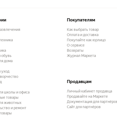
рии
Покупателям
развлечения
Как выбрать товар
Оплата и доставка
техника
Покупайте как юрлицо
О сервисе
ика
Возвраты
 обувь
Журнал Маркета
ля дома
и уход
творчество
Продавцам
ад
Личный кабинет продавца
ля школы и офиса
Продавайте на Маркете
ные товары
Документация для партнёро
ля животных
Сайт для партнёров
ьство и ремонт
товары