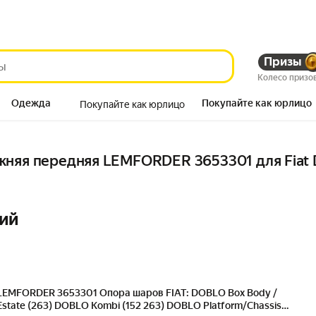
Призы
Колесо призо
Одежда
Покупайте как юрлицо
Покупайте как юрлицо
Продукты
няя передняя LEMFORDER 3653301 для Fiat 
ий
LEMFORDER 3653301 Опора шаров FIAT: DOBLO Box Body /
Estate (263) DOBLO Kombi (152 263) DOBLO Platform/Chassis