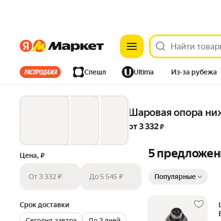
Яндекс
Яндекс
Все хиты
Спешл
Ultima
Из-за рубежа
Дом
Ремонт
Детям
Красота
Электроника
Шаровая опора ниж
от 
3 332
 ₽
5 предложен
Цена, ₽
Сортировка товаров
От 3 332 ₽
До 5 545 ₽
Популярные
Срок доставки
Сегодня‐завтра
До 3 дней