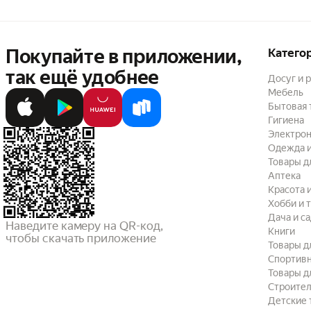
Покупайте в приложении,
Катего
так ещё удобнее
Досуг и 
Мебель
Бытовая 
Гигиена
Электрон
Одежда и
Товары д
Аптека
Красота 
Хобби и 
Дача и с
Наведите камеру на QR-код,

Книги
чтобы скачать приложение
Товары д
Спортив
Товары д
Строител
Детские 