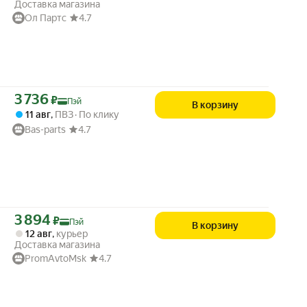
Доставка магазина
Ол Партс
4.7
Цена с картой Яндекс Пэй 3736 ₽ вместо
3 736
₽
Пэй
В корзину
11 авг
,
ПВЗ
По клику
Bas-parts
4.7
Цена с картой Яндекс Пэй 3894 ₽ вместо
3 894
₽
Пэй
В корзину
12 авг
,
курьер
Доставка магазина
PromAvtoMsk
4.7