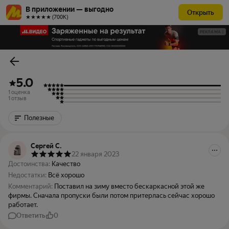
В приложении — выгодно
Открыть
★★★★★ (700К)
РЕКЛАМА
5.0
1 оценка
1 отзыв
Полезные
Сергей С.
22 января 2023
Достоинства:
Качество
Недостатки:
Всё хорошо
Комментарий:
Поставил на зиму вместо бескаркасной этой же
фирмы. Сначала пропуски были потом притерлась сейчас хорошо
работает.
Ответить
0