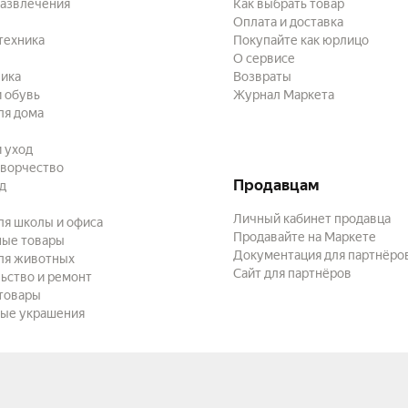
развлечения
Как выбрать товар
Оплата и доставка
техника
Покупайте как юрлицо
О сервисе
ика
Возвраты
 обувь
Журнал Маркета
ля дома
и уход
творчество
Продавцам
ад
Личный кабинет продавца
ля школы и офиса
Продавайте на Маркете
ные товары
Документация для партнёро
ля животных
Сайт для партнёров
ьство и ремонт
товары
ые украшения