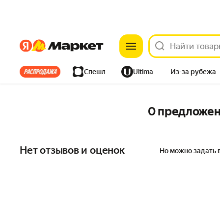
Яндекс
Яндекс
Все хиты
Спешл
Ultima
Из-за рубежа
Дом
Ремонт
Детям
Красота
Электроника
0 предложе
Нет отзывов и оценок
Но можно задать 