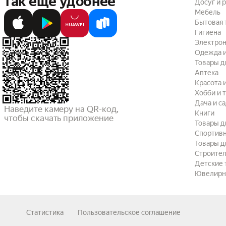
так ещё удобнее
Досуг и 
Мебель
Бытовая 
Гигиена
Электрон
Одежда и
Товары д
Аптека
Красота 
Хобби и 
Дача и с
Наведите камеру на QR-код,

Книги
чтобы скачать приложение
Товары д
Спортив
Товары д
Строител
Детские 
Ювелирн
Статистика
Пользовательское соглашение