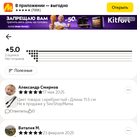
В приложении — выгодно
Открыть
★★★★★ (700К)
РЕКЛАМА
5.0
2 оценки
Нет отзывов
Полезные
Александр Смирнов
17 мая 2025
Цвет товара
:
серебристый
•
Длина
:
11.5 см
Не в продаже у SexShopMania
Ответить
0
Виталия М.
23 февраля 2025