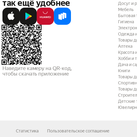
так ещё удобнее
Досуг и 
Мебель
Бытовая 
Гигиена
Электрон
Одежда и
Товары д
Аптека
Красота 
Хобби и 
Дача и с
Наведите камеру на QR-код,

Книги
чтобы скачать приложение
Товары д
Спортив
Товары д
Строител
Детские 
Ювелирн
Статистика
Пользовательское соглашение