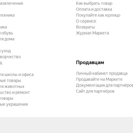
развлечения
Как выбрать товар
Оплата и доставка
техника
Покупайте как юрлицо
О сервисе
ика
Возвраты
 обувь
Журнал Маркета
ля дома
и уход
творчество
Продавцам
ад
Личный кабинет продавца
ля школы и офиса
Продавайте на Маркете
ные товары
Документация для партнёро
ля животных
Сайт для партнёров
ьство и ремонт
товары
ые украшения