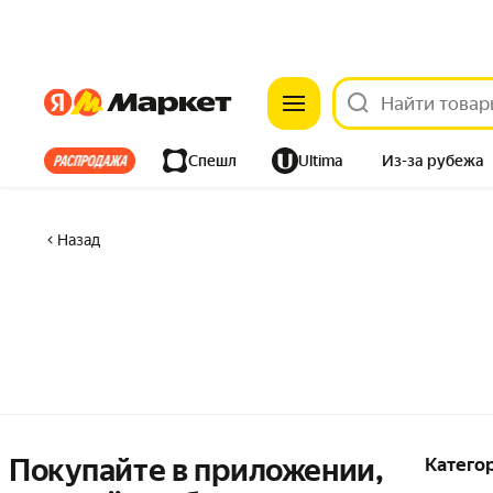
Яндекс
Яндекс
Все хиты
Спешл
Ultima
Из-за рубежа
Дом
Ремонт
Детям
Красота
Электроника
Назад
Покупайте в приложении,
Катего