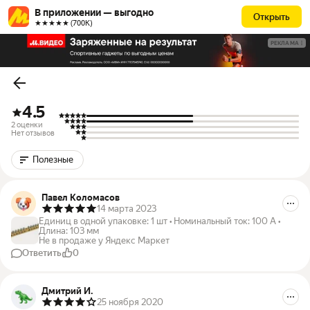
В приложении — выгодно
Открыть
★★★★★ (700К)
РЕКЛАМА
4.5
2 оценки
Нет отзывов
Полезные
Павел Коломасов
14 марта 2023
Единиц в одной упаковке
:
1 шт
•
Номинальный ток
:
100 А
•
Длина
:
103 мм
Не в продаже у Яндекс Маркет
Ответить
0
Дмитрий И.
25 ноября 2020