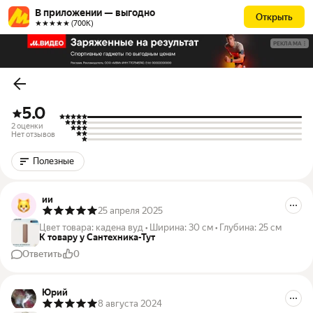
В приложении — выгодно
Открыть
★★★★★ (700К)
РЕКЛАМА
5.0
2 оценки
Нет отзывов
Полезные
ии
25 апреля 2025
Цвет товара
:
кадена вуд
•
Ширина
:
30 см
•
Глубина
:
25 см
К товару у Сантехника-Тут
Ответить
0
Юрий
8 августа 2024