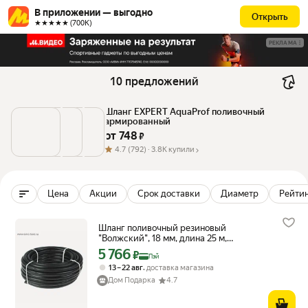
В приложении — выгодно
Открыть
★★★★★ (700К)
РЕКЛАМА
10 предложений
Шланг EXPERT AquaProf поливочный 
армированный
от 
748
 ₽
4.7
(792) ·
3.8K купили
Цена
Акции
Срок доставки
Диаметр
Рейтин
Шланг поливочный резиновый
"Волжский", 18 мм, длина 25 м,
кордовый, эконом
5 766
Цена с картой Яндекс Пэй 5766 ₽ вместо
₽
Пэй
,
13 – 22 авг
доставка магазина
Дом Подарка
4.7