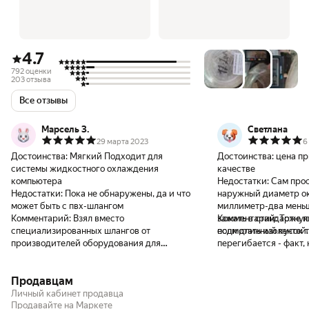
4.7
792 оценки
203 отзыва
Все отзывы
Марсель З.
Светлана
29 марта 2023
6
Достоинства:
Мягкий Подходит для
Достоинства:
цена пр
системы жидкостного охлаждения
качестве
компьютера
Недостатки:
Сам прос
Недостатки:
Пока не обнаружены, да и что
наружный диаметр ок
может быть с пвх-шлангом
миллиметр-два меньш
Комментарий:
Взял вместо
зажать в стандартну
Комментарий:
Тоже п
специализированных шлангов от
подмотать изолентой.
если длинный кусок т
производителей оборудования для
перегибается - факт, 
компьютерного охлаждения, подбирал по
отнести нельзя - так
диаметру. На фитинги 10/12 отлично
надеюсь зимой не зам
Продавцам
садятся даже без нагрева. Для сбора
системы хватило чуть больше метра,
Личный кабинет продавца
оставшийся запас можно использовать при
Продавайте на Маркете