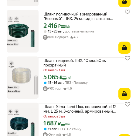
Шланг поливочный армированный
"Военный", ПВХ, 25 м, вид шланга по
назначению: поливочный
2 416
Цена с картой Яндекс Пэй 2416 ₽ вместо
₽
Пэй
,
13 – 23 авг
доставка магазина
Дом Подарка
4.7
Шланг пищевой, ПВХ, 10 мм, 50 м,
прозрачный
Осталась 1 шт
5 065
Цена с картой Яндекс Пэй 5065 ₽ вместо
₽
Пэй
,
15 – 16 авг
ПВЗ
По клику
PRO торг
4.6
Шланг Sima-Land Пвх, поливочный, d 12
мм, L 25 м, 3-слойный, армированный
"Метеор"
Осталось 3 шт
1 687
Цена с картой Яндекс Пэй 1687 ₽ вместо
₽
Пэй
,
11 авг
ПВЗ
По клику
Юмитой
4.8