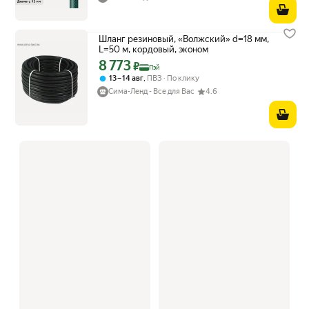
Шланг резиновый, «Волжский» d=18 мм,
L=50 м, кордовый, эконом
8 773
Цена с картой Яндекс Пэй 8773 ₽ вместо
₽
Пэй
,
13 – 14 авг
ПВЗ
По клику
Сима-Ленд - Все для Вас
4.6