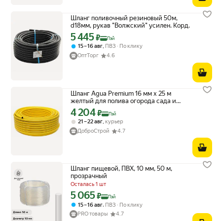
Шланг поливочный резиновый 50м,
d18мм, рукав "Волжский" усилен. Корд.
5 445
Цена с картой Яндекс Пэй 5445 ₽ вместо
₽
Пэй
,
15 – 16 авг
ПВЗ
По клику
ОптТорг
4.6
Шланг Agua Premium 16 мм х 25 м
желтый для полива огорода сада и
газона
4 204
Цена с картой Яндекс Пэй 4204 ₽ вместо
₽
Пэй
,
21 – 22 авг
курьер
ДоброСтрой
4.7
Шланг пищевой, ПВХ, 10 мм, 50 м,
прозрачный
Осталась 1 шт
5 065
Цена с картой Яндекс Пэй 5065 ₽ вместо
₽
Пэй
,
15 – 16 авг
ПВЗ
По клику
PRO товары
4.7