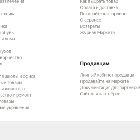
развлечения
Как выбрать товар
Оплата и доставка
техника
Покупайте как юрлицо
О сервисе
ика
Возвраты
 обувь
Журнал Маркета
ля дома
и уход
творчество
Продавцам
ад
Личный кабинет продавца
ля школы и офиса
Продавайте на Маркете
ные товары
Документация для партнёро
ля животных
Сайт для партнёров
ьство и ремонт
товары
ые украшения