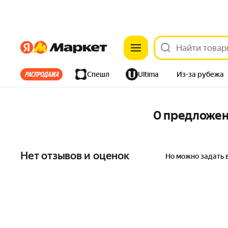
Яндекс
Яндекс
Все хиты
Спешл
Ultima
Из-за рубежа
Дом
Ремонт
Детям
Красота
Электроника
0 предложе
Нет отзывов и оценок
Но можно задать 