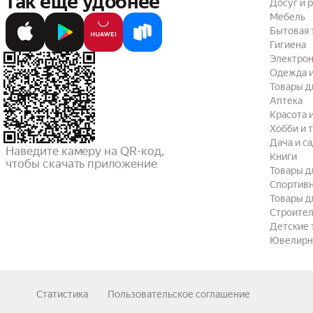
так ещё удобнее
Досуг и 
Мебель
Бытовая 
Гигиена
Электрон
Одежда и
Товары д
Аптека
Красота 
Хобби и 
Дача и с
Наведите камеру на QR-код,

Книги
чтобы скачать приложение
Товары д
Спортив
Товары д
Строител
Детские 
Ювелирн
Статистика
Пользовательское соглашение